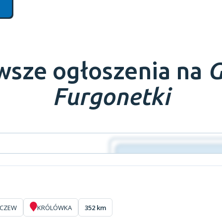
wsze ogłoszenia na
G
Furgonetki
CZEW
KRÓLÓWKA
352 km