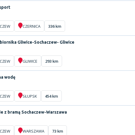
sport
CZEW
CZERNICA
336 km
biornika Gliwice-Sochaczew- Gliwice
CZEW
GLIWICE
293 km
 na wodę
CZEW
SŁUPSK
454 km
e z bramą Sochaczew-Warszawa
CZEW
WARSZAWA
73 km