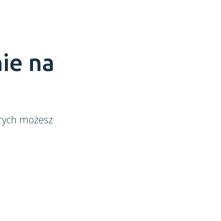
ie na
órych możesz