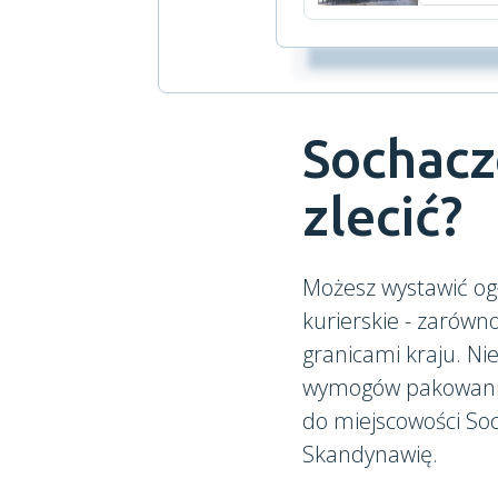
Sochacz
zlecić?
Możesz wystawić og
kurierskie - zarówn
granicami kraju. N
wymogów pakowania.
do miejscowości Soc
Skandynawię.