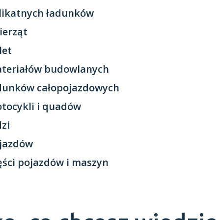
likatnych ładunków
ierząt
let
ateriałów budowlanych
adunków całopojazdowych
tocykli i quadów
dzi
ojazdów
ęści pojazdów i maszyn