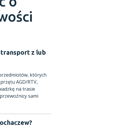
ć o
owości
transport z lub
 przedmiotów, których
 sprzętu AGD/RTV,
adzkę na trasie
 przewoźnicy sami
 Sochaczew?