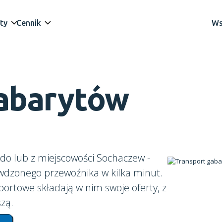
ty
Cennik
Ws
gabarytów
do lub z miejscowości Sochaczew -
awdzonego przewoźnika w kilka minut.
portowe składają w nim swoje oferty, z
zą.