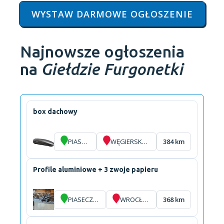
WYSTAW DARMOWE OGŁOSZENIE
Najnowsze ogłoszenia
na
Giełdzie Furgonetki
box dachowy
PIASECZNO
WĘGIERSKA GÓRKA
384 km
Profile aluminiowe + 3 zwoje papieru
PIASECZNO
WROCŁAW
368 km