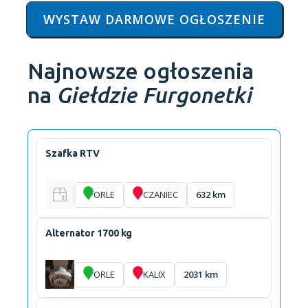
WYSTAW DARMOWE OGŁOSZENIE
Najnowsze ogłoszenia
na
Giełdzie Furgonetki
Szafka RTV
ORLE
CZANIEC
632 km
Alternator 1700 kg
ORLE
KALIX
2031 km