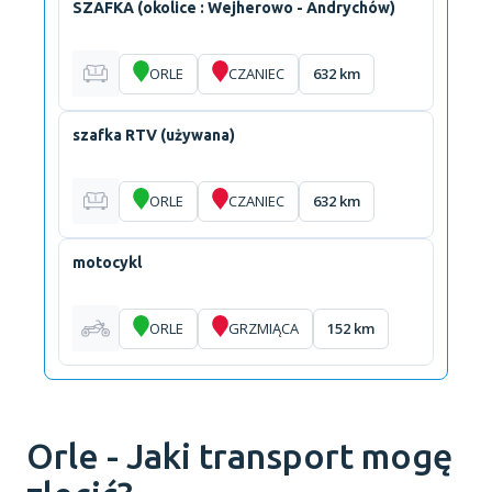
SZAFKA (okolice : Wejherowo - Andrychów)
ORLE
CZANIEC
632 km
szafka RTV (używana)
ORLE
CZANIEC
632 km
motocykl
ORLE
GRZMIĄCA
152 km
Orle - Jaki transport mogę