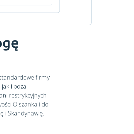
ogę
 standardowe firmy
, jak i poza
ni restrykcyjnych
ości Olszanka i do
ię i Skandynawię.