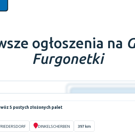
wsze ogłoszenia na
G
Furgonetki
wóz 5 pustych złożonych palet
FRIEDERSDORF
DINKELSCHERBEN
397 km