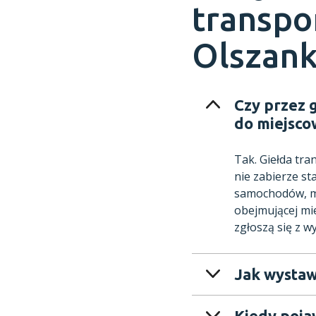
transpo
Olszan
Czy przez 
do miejsco
Tak. Giełda tr
nie zabierze st
samochodów, mo
obejmującej mi
zgłoszą się z w
Jak wystaw
Kiedy poja