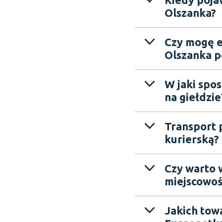
Olszanka?
Czy mogę e
Olszanka po
W jaki spo
na giełdzie
Transport p
kurierską?
Czy warto 
miejscowoś
Jakich tow