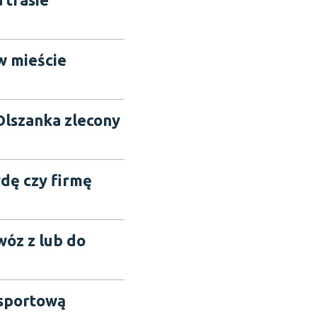
w mieście
Olszanka zlecony
łdę czy firmę
wóz z lub do
nsportową