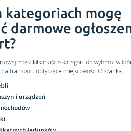
h kategoriach mogę
ć darmowe ogłoszen
rt?
rtowej
masz kilkanaście kategorii do wyboru, w kt
 na transport dotyczące miejscowości Olszanka.
bli
szyn i urządzeń
amochodów
ki
likatnych ładunków