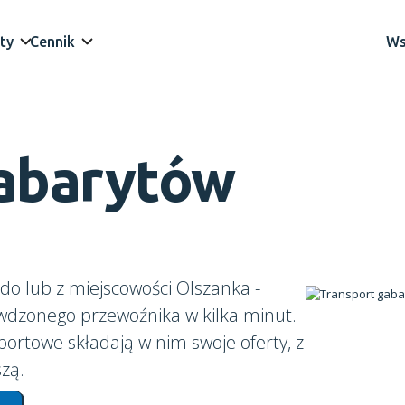
ty
Cennik
Ws
gabarytów
o lub z miejscowości Olszanka -
awdzonego przewoźnika w kilka minut.
portowe składają w nim swoje oferty, z
zą.