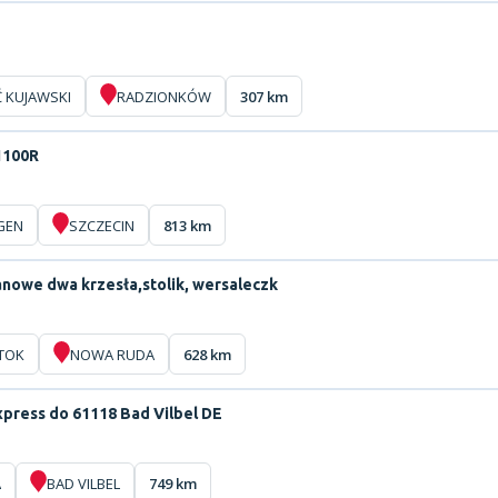
 KUJAWSKI
RADZIONKÓW
307 km
1100R
GEN
SZCZECIN
813 km
nowe dwa krzesła,stolik, wersaleczk
TOK
NOWA RUDA
628 km
press do 61118 Bad Vilbel DE
A
BAD VILBEL
749 km