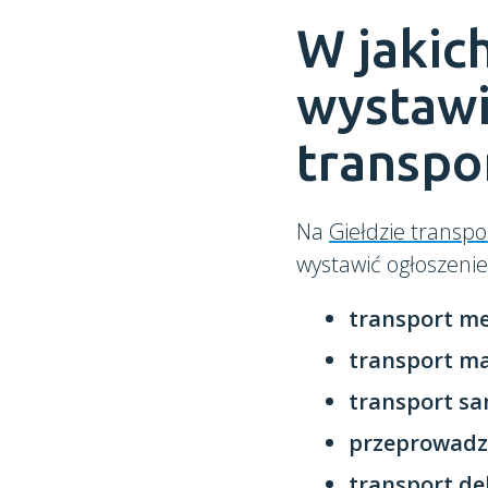
W jakic
wystawi
transpo
Na
Giełdzie transpo
wystawić ogłoszenie
transport me
transport ma
transport s
przeprowadz
transport de