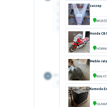
zaczep
BRZEŚĆ
Honda CB
HÖRIN
Meble rata
BIAŁYS
Komoda Ex
OŁAW