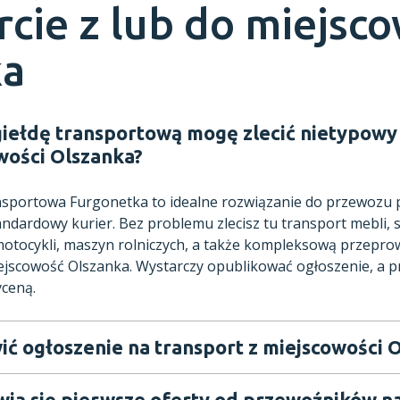
rcie z lub do miejsc
ka
giełdę transportową mogę zlecić nietypowy 
wości Olszanka?
ansportowa Furgonetka to idealne rozwiązanie do przewozu
andardowy kurier. Bez problemu zlecisz tu transport mebli,
tocykli, maszyn rolniczych, a także kompleksową przeprow
ejscowość Olszanka. Wystarczy opublikować ogłoszenie, a p
yceną.
ić ogłoszenie na transport z miejscowości 
wią się pierwsze oferty od przewoźników na