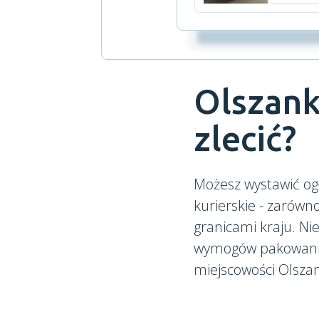
Olszank
zlecić?
Możesz wystawić og
kurierskie - zarówn
granicami kraju. N
wymogów pakowania. 
miejscowości Olszan