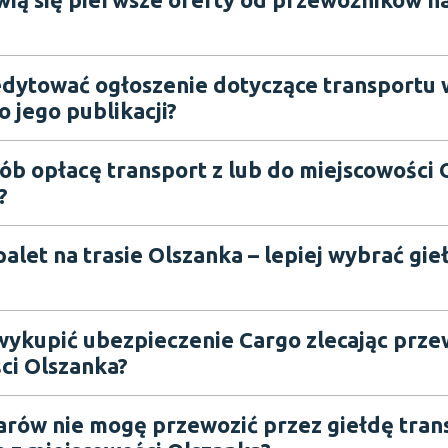
dytować ogłoszenie dotyczące transportu 
 jego publikacji?
sób opłacę transport z lub do miejscowości 
?
alet na trasie Olszanka – lepiej wybrać gie
wykupić ubezpieczenie Cargo zlecając prze
ci Olszanka?
arów nie mogę przewozić przez giełdę tra