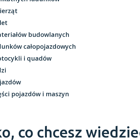
ierząt
let
ateriałów budowlanych
adunków całopojazdowych
tocykli i quadów
dzi
ojazdów
ęści pojazdów i maszyn
o, co chcesz wiedzie