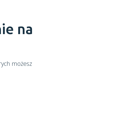
ie na
órych możesz