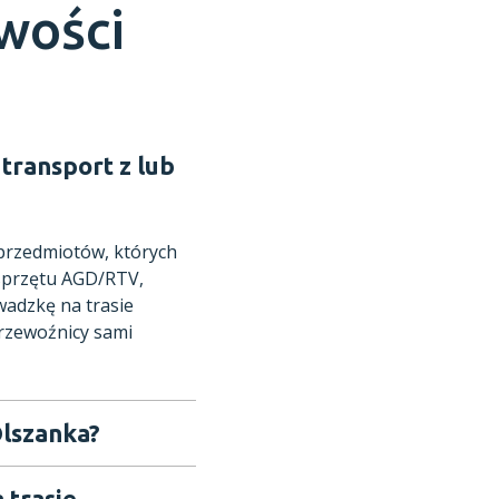
owości
transport z lub
 przedmiotów, których
 sprzętu AGD/RTV,
adzkę na trasie
rzewoźnicy sami
Olszanka?
 trasie