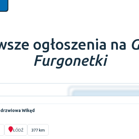
wsze ogłoszenia na
G
Furgonetki
a drzwiowa Wikęd
O
ŁÓDŹ
377 km