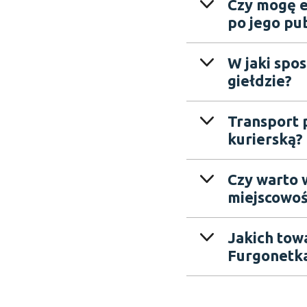
Czy mogę e
po jego pub
W jaki spos
giełdzie?
Transport p
kurierską?
Czy warto 
miejscowoś
Jakich tow
Furgonetka