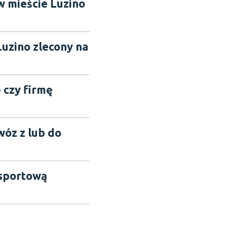
w mieście Luzino
Luzino zlecony na
ę czy firmę
wóz z lub do
nsportową