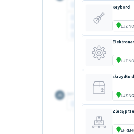
Keybord
LUZIN
Elektrona
LUZIN
skrzydło d
LUZIN
Zlecę prze
EHREN