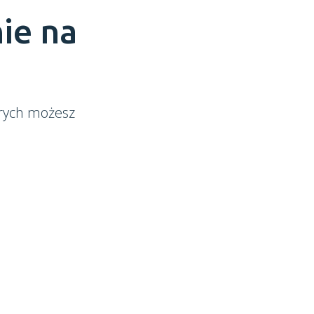
ie na
órych możesz