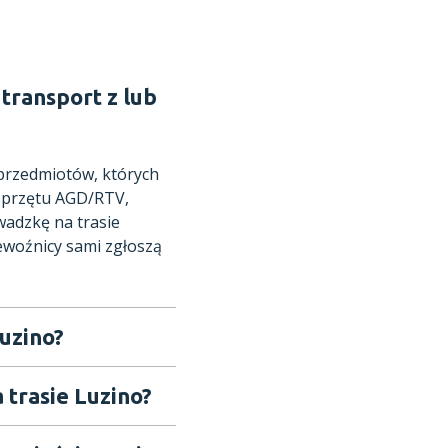
transport z lub
 przedmiotów, których
 sprzętu AGD/RTV,
adzkę na trasie
ewoźnicy sami zgłoszą
Luzino?
 trasie Luzino?