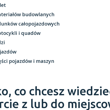
let
ateriałów budowlanych
adunków całopojazdowych
tocykli i quadów
dzi
ojazdów
ęści pojazdów i maszyn
o, co chcesz wiedzie
rcie z lub do miejsc