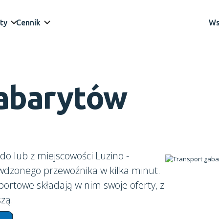
ty
Cennik
Ws
gabarytów
o lub z miejscowości Luzino -
awdzonego przewoźnika w kilka minut.
portowe składają w nim swoje oferty, z
zą.