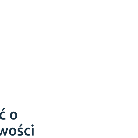
ć o
owości