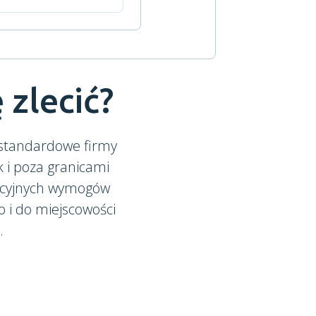
 zlecić?
 standardowe firmy
ak i poza granicami
ykcyjnych wymogów
o i do miejscowości
.