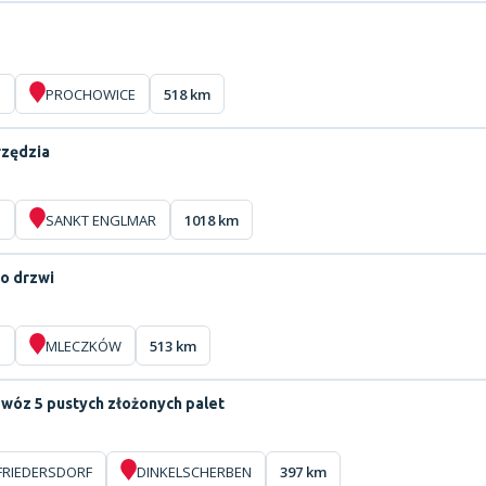
O
PROCHOWICE
518 km
rzędzia
O
SANKT ENGLMAR
1018 km
o drzwi
O
MLECZKÓW
513 km
wóz 5 pustych złożonych palet
FRIEDERSDORF
DINKELSCHERBEN
397 km