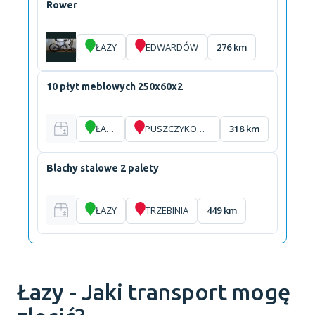
Rower
ŁAZY
EDWARDÓW
276 km
10 płyt meblowych 250x60x2
ŁAZY
PUSZCZYKOWO
318 km
Blachy stalowe 2 palety
ŁAZY
TRZEBINIA
449 km
Łazy - Jaki transport mogę