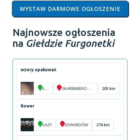
WYSTAW DARMOWE OGŁOSZENIE
Najnowsze ogłoszenia
na
Giełdzie Furgonetki
wzory opakowań
ŁAZY
SKARBIMIERZ-OSIEDLE
205 km
Rower
ŁAZY
EDWARDÓW
276 km