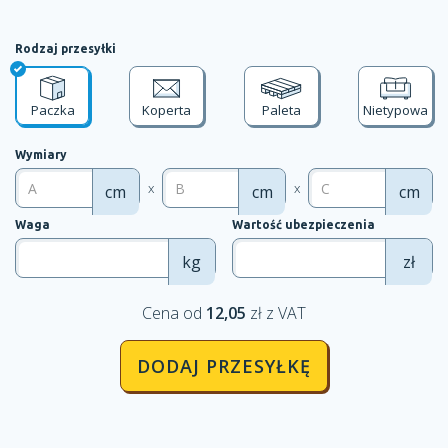
Rodzaj przesyłki
Paczka
Koperta
Paleta
Nietypowa
Wymiary
x
x
cm
cm
cm
Waga
Wartość ubezpieczenia
kg
zł
Cena od
12,05
zł z VAT
DODAJ PRZESYŁKĘ