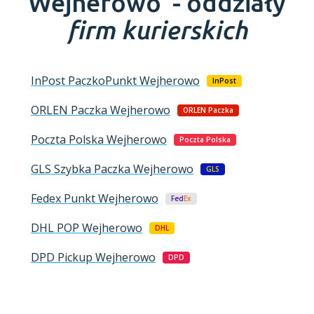
Wejherowo -
oddziały
firm kurierskich
InPost PaczkoPunkt
Wejherowo
InPost
ORLEN Paczka
Wejherowo
ORLEN Paczka
Poczta Polska
Wejherowo
Poczta Polska
GLS Szybka Paczka
Wejherowo
GLS
Fedex Punkt
Wejherowo
Fed
Ex
DHL POP
Wejherowo
DHL
DPD Pickup
Wejherowo
DPD