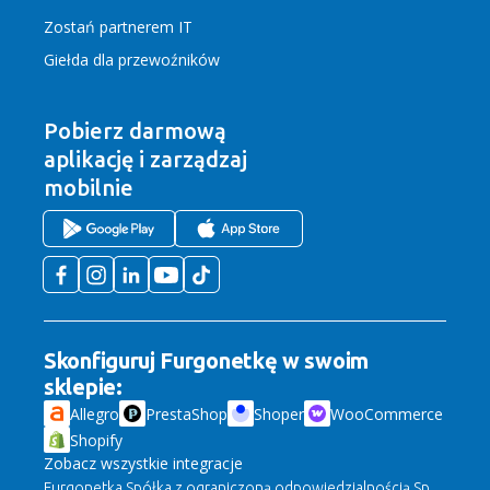
Zostań partnerem IT
Giełda dla przewoźników
Pobierz darmową
aplikację
i zarządzaj
mobilnie
Skonfiguruj Furgonetkę w swoim
sklepie:
Allegro
PrestaShop
Shoper
WooCommerce
Shopify
Zobacz wszystkie integracje
Furgonetka Spółka z ograniczoną odpowiedzialnością Sp.