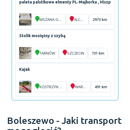
paleta palstikowe elmenty PL-Majkorka , Hiszp
MSZANA GÓRNA
ALCÚDIA
2973 km
Stolik mosiężny z szybą
TARNÓW
SZCZECIN
731 km
Kajak
KOSTRZYN NAD ODRĄ
WARSZAWA
491 km
Boleszewo - Jaki transport