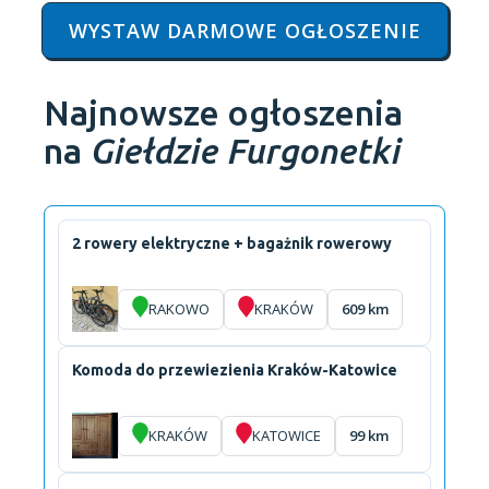
WYSTAW DARMOWE OGŁOSZENIE
Najnowsze ogłoszenia
na
Giełdzie Furgonetki
2 rowery elektryczne + bagażnik rowerowy
RAKOWO
KRAKÓW
609 km
Komoda do przewiezienia Kraków-Katowice
KRAKÓW
KATOWICE
99 km