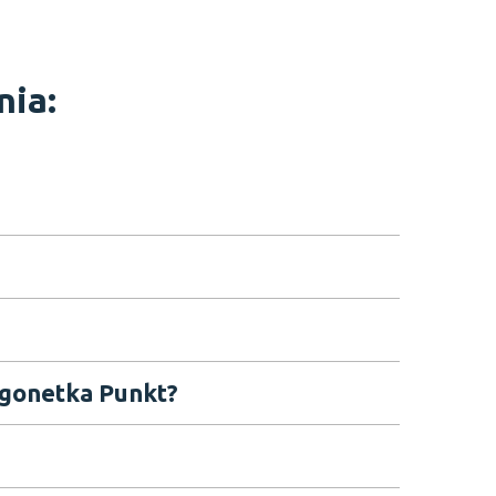
nia:
rgonetka Punkt?