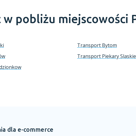
t w pobliżu miejscowości
ki
Transport Bytom
ków
Transport Piekary Slask
adzionkow
ia dla e-commerce