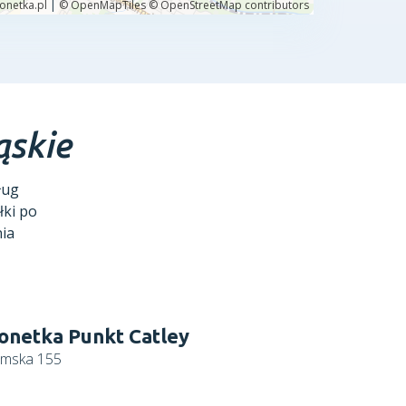
ąskie
ług
łki po
nia
onetka Punkt Catley
tomska 155