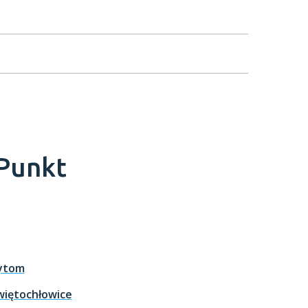
 Punkt
ytom
więtochłowice