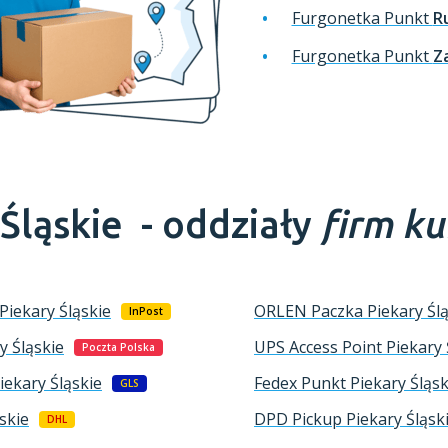
Furgonetka Punkt
R
Furgonetka Punkt
Z
 Śląskie -
oddziały
firm ku
Piekary Śląskie
ORLEN Paczka
Piekary Śl
InPost
y Śląskie
UPS Access Point
Piekary 
Poczta Polska
iekary Śląskie
Fedex Punkt
Piekary Śląsk
GLS
skie
DPD Pickup
Piekary Śląsk
DHL