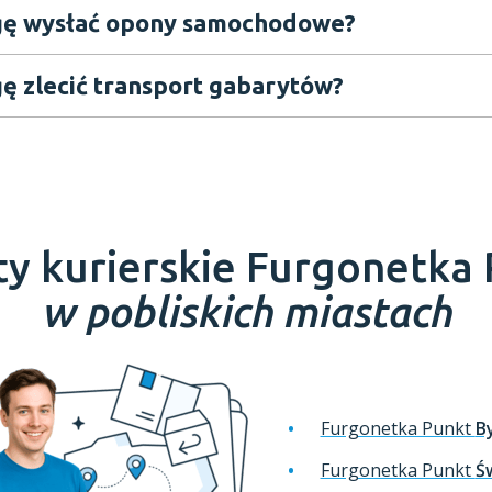
gę wysłać opony samochodowe?
ę zlecić transport gabarytów?
y kurierskie Furgonetka
w pobliskich miastach
Furgonetka Punkt
B
Furgonetka Punkt
Ś