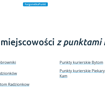
FurgonetkaPunkt
e miejscowości
z punktami 
obrowniki
Punkty kurierskie Bytom
Punkty kurierskie Piekary
adzionków
Kam
Bytom Radzionkow