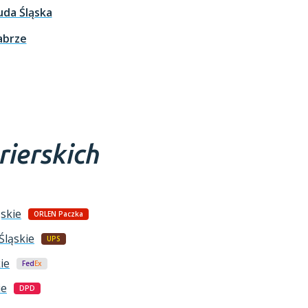
uda Śląska
abrze
rierskich
ąskie
ORLEN Paczka
Śląskie
UPS
ie
Fed
Ex
ie
DPD