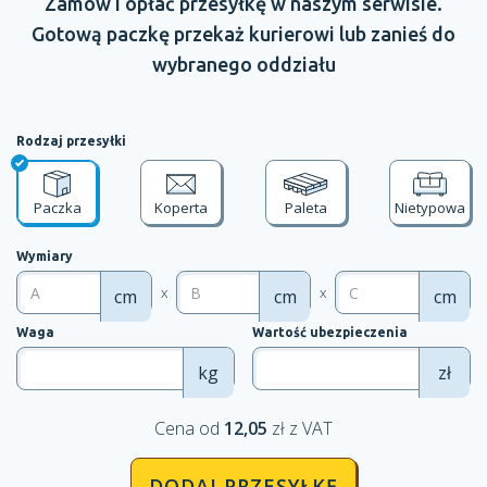
Zamów
i opłać
przesyłkę
w naszym
serwisie.
Gotową paczkę przekaż kurierowi lub zanieś do
wybranego oddziału
Rodzaj przesyłki
Paczka
Koperta
Paleta
Nietypowa
Wymiary
x
x
cm
cm
cm
Waga
Wartość ubezpieczenia
kg
zł
Cena od
12,05
zł z VAT
DODAJ PRZESYŁKĘ