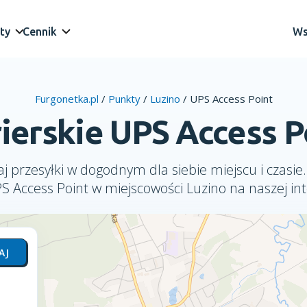
ty
Cennik
Ws
Furgonetka.pl
/
Punkty
/
Luzino
/
UPS Access Point
ierskie UPS Access P
j przesyłki w dogodnym dla siebie miejscu i czasie.
PS Access Point w miejscowości Luzino na naszej in