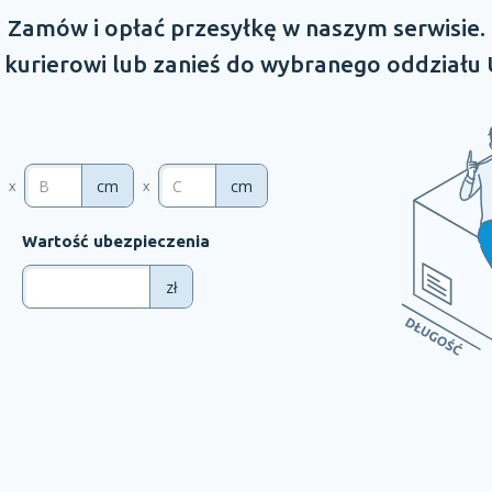
Zamów
i opłać
przesyłkę
w naszym
serwisie.
kurierowi lub zanieś do wybranego oddziału
cm
cm
x
x
Wartość ubezpieczenia
zł