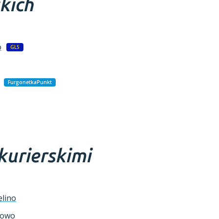
skich
o
GLS
FurgonetkaPunkt
kurierskimi
elino
nowo