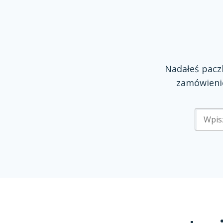
Nadałeś pac
zamówienie