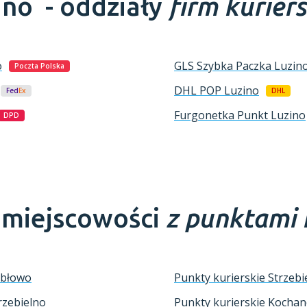
ino -
oddziały
firm kurier
o
GLS Szybka Paczka
Luzin
Poczta Polska
DHL POP
Luzino
Fed
Ex
DHL
Furgonetka Punkt
Luzino
DPD
e miejscowości
z punktami 
ębłowo
Punkty kurierskie Strzebi
rzebielno
Punkty kurierskie Kocha