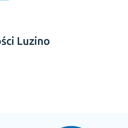
ości
Luzino