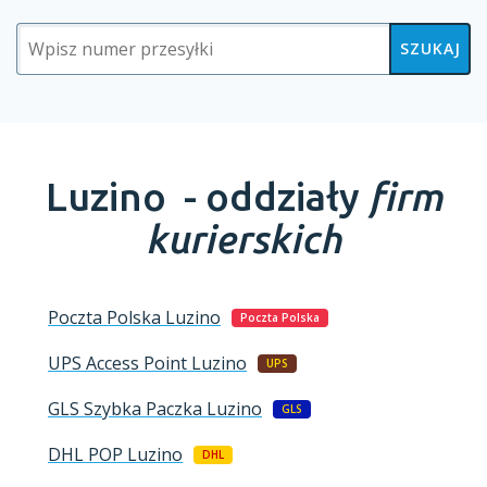
SZUKAJ
Luzino -
oddziały
firm
kurierskich
Poczta Polska
Luzino
Poczta Polska
UPS Access Point
Luzino
UPS
GLS Szybka Paczka
Luzino
GLS
DHL POP
Luzino
DHL