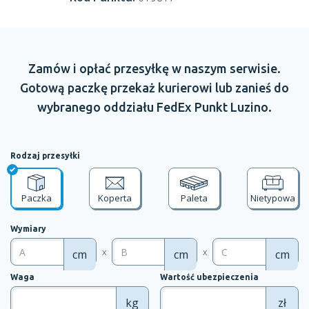
Zamów
i opłać
przesyłkę
w naszym
serwisie.
Gotową paczkę przekaż kurierowi lub zanieś do
wybranego oddziału
FedEx Punkt
Luzino.
Rodzaj przesyłki
Paczka
Koperta
Paleta
Nietypowa
Wymiary
x
x
cm
cm
cm
Waga
Wartość ubezpieczenia
kg
zł