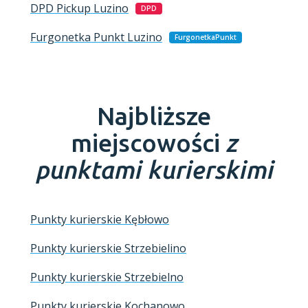
DPD Pickup
Luzino
DPD
Furgonetka Punkt
Luzino
FurgonetkaPunkt
Najbliższe
miejscowości
z
punktami kurierskimi
Punkty kurierskie Kębłowo
Punkty kurierskie Strzebielino
Punkty kurierskie Strzebielno
Punkty kurierskie Kochanowo