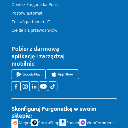
Otwórz Furgonetka Punkt
Postaw automat
Zostań partnerem IT
Giełda dla przewoźników
Pobierz darmową
aplikację
i zarządzaj
mobilnie
Skonfiguruj Furgonetkę w swoim
sklepie:
Allegro
PrestaShop
Shoper
WooCommerce