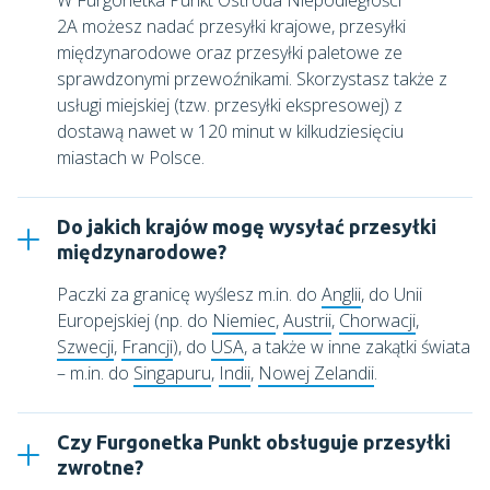
W
Furgonetka Punkt Ostróda Niepodległości
2A
możesz nadać przesyłki krajowe, przesyłki
międzynarodowe oraz przesyłki paletowe ze
sprawdzonymi przewoźnikami. Skorzystasz także z
usługi miejskiej (tzw. przesyłki ekspresowej) z
dostawą nawet w 120 minut w kilkudziesięciu
miastach w Polsce.
Do jakich krajów mogę wysyłać przesyłki
międzynarodowe?
Paczki za granicę wyślesz m.in. do
Anglii
, do Unii
Europejskiej (np. do
Niemiec
,
Austrii
,
Chorwacji
,
Szwecji
,
Francji
), do
USA
, a także w inne zakątki świata
– m.in. do
Singapuru
,
Indii
,
Nowej Zelandii
.
Czy Furgonetka Punkt obsługuje przesyłki
zwrotne?