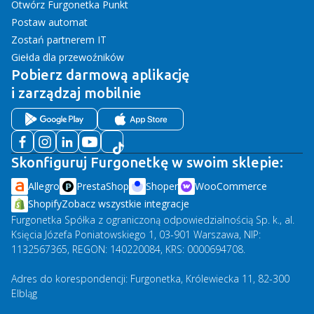
Otwórz Furgonetka Punkt
Postaw automat
Zostań partnerem IT
Giełda dla przewoźników
Pobierz darmową aplikację
i zarządzaj mobilnie
Skonfiguruj Furgonetkę w swoim sklepie:
Allegro
PrestaShop
Shoper
WooCommerce
Shopify
Zobacz wszystkie integracje
Furgonetka Spółka z ograniczoną odpowiedzialnością Sp. k., al.
Księcia Józefa Poniatowskiego 1, 03-901 Warszawa, NIP:
1132567365, REGON: 140220084, KRS: 0000694708.
Adres do korespondencji: Furgonetka, Królewiecka 11, 82-300
Elbląg