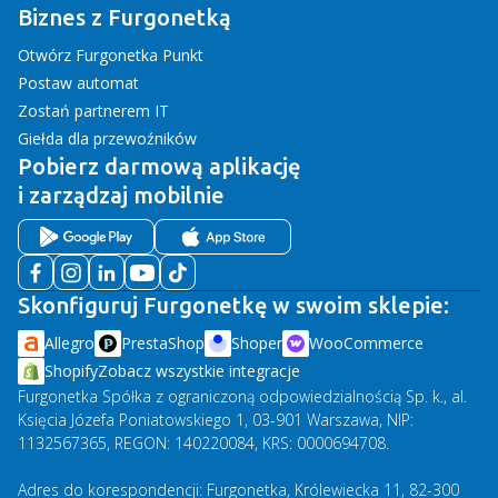
Biznes z Furgonetką
Otwórz Furgonetka Punkt
Postaw automat
Zostań partnerem IT
Giełda dla przewoźników
Pobierz darmową aplikację
i zarządzaj mobilnie
Skonfiguruj Furgonetkę w swoim sklepie:
Allegro
PrestaShop
Shoper
WooCommerce
Shopify
Zobacz wszystkie integracje
Furgonetka Spółka z ograniczoną odpowiedzialnością Sp. k., al.
Księcia Józefa Poniatowskiego 1, 03-901 Warszawa, NIP:
1132567365, REGON: 140220084, KRS: 0000694708.
Adres do korespondencji: Furgonetka, Królewiecka 11, 82-300