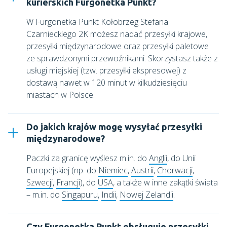
kurierskich Furgonetka Punkt?
W
Furgonetka Punkt Kołobrzeg Stefana
Czarnieckiego 2K
możesz nadać przesyłki krajowe,
przesyłki międzynarodowe oraz przesyłki paletowe
ze sprawdzonymi przewoźnikami. Skorzystasz także z
usługi miejskiej (tzw. przesyłki ekspresowej) z
dostawą nawet w 120 minut w kilkudziesięciu
miastach w Polsce.
Do jakich krajów mogę wysyłać przesyłki
międzynarodowe?
Paczki za granicę wyślesz m.in. do
Anglii
, do Unii
Europejskiej (np. do
Niemiec
,
Austrii
,
Chorwacji
,
Szwecji
,
Francji
), do
USA
, a także w inne zakątki świata
– m.in. do
Singapuru
,
Indii
,
Nowej Zelandii
.
Czy Furgonetka Punkt obsługuje przesyłki