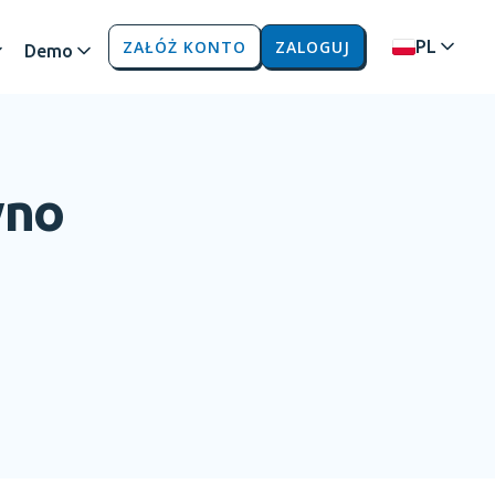
ZAŁÓŻ KONTO
ZALOGUJ
PL
Demo
wno