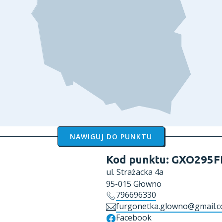
NAWIGUJ DO PUNKTU
Kod punktu:
GXO295F
ul.
Strażacka 4a
95-015
Głowno
796696330
furgonetka.glowno@gmail.
Facebook