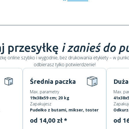
j przesyłkę
i zanieś do 
kę online szybko i wygodnie, bez drukowania etykiety – w punk
odbierasz tylko potwierdzenie!
Średnia paczka
Duża
Max. parametry
Max. pa
19x38x59 cm; 20 kg
41x38x5
Zapakujesz
Zapakuj
k
Pudełko z butami, mikser, toster
Odkurz
od 14,00 zł *
od 16