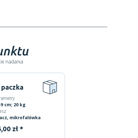
punktu
cie nadania
 paczka
rametry
9 cm; 20 kg
esz
acz, mikrofalówka
,00 zł *