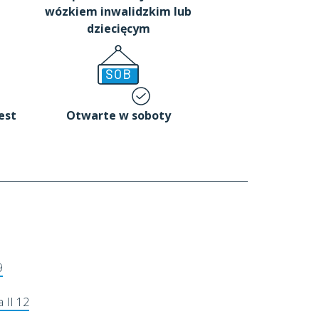
wózkiem inwalidzkim lub
dziecięcym
est
Otwarte w soboty
9
 II 12