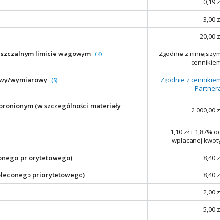
0,19 z
3,00 z
20,00 z
puszczalnym limicie wagowym
Zgodnie z niniejszy
(4)
cennikie
gowy/wymiarowy
Zgodnie z cennikie
(5)
Partner
bronionym (w szczególności materiały
2 000,00 z
1,10 zł + 1,87% o
wpłacanej kwot
conego priorytetowego)
8,40 z
 poleconego priorytetowego)
8,40 z
2,00 z
5,00 z