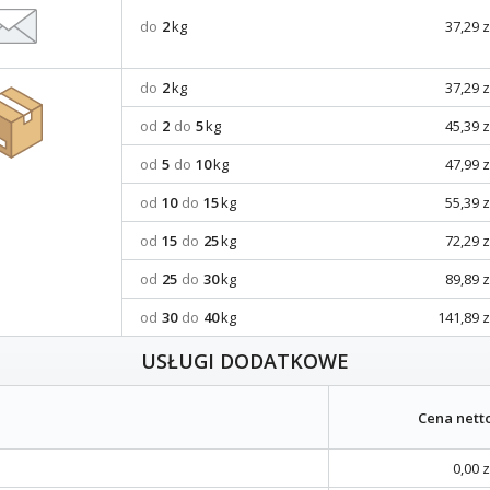
do
2
kg
37,29 z
do
2
kg
37,29 z
od
2
do
5
kg
45,39 z
od
5
do
10
kg
47,99 z
od
10
do
15
kg
55,39 z
od
15
do
25
kg
72,29 z
od
25
do
30
kg
89,89 z
od
30
do
40
kg
141,89 z
USŁUGI DODATKOWE
Cena nett
0,00 z