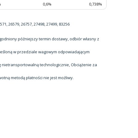
%
0,6%
0,738%
571, 26579, 26757, 27498, 27499, 83256
godniony późniejszy termin dostawy, odbiór własny z
kreśloną w przedziale wagowym odpowiadającym
ę nietransportowalną technologicznie, Obciążenie za
tną metodą płatności nie jest możliwy.