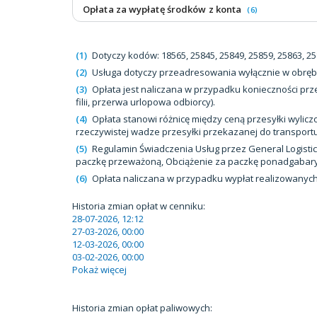
Opłata za wypłatę środków z konta
(6)
(1)
Dotyczy kodów: 18565, 25845, 25849, 25859, 25863, 258
(2)
Usługa dotyczy przeadresowania wyłącznie w obręb
(3)
Opłata jest naliczana w przypadku konieczności pr
filii, przerwa urlopowa odbiorcy).
(4)
Opłata stanowi różnicę między ceną przesyłki wy
rzeczywistej wadze przesyłki przekazanej do transportu
(5)
Regulamin Świadczenia Usług przez General Logistics
paczkę przeważoną, Obciążenie za paczkę ponadgabary
(6)
Opłata naliczana w przypadku wypłat realizowanych
Historia zmian opłat w cenniku:
28-07-2026, 12:12
27-03-2026, 00:00
12-03-2026, 00:00
03-02-2026, 00:00
Pokaż więcej
Historia zmian opłat paliwowych: