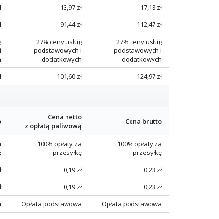
ł
13,97 zł
17,18 zł
ł
91,44 zł
112,47 zł
g
27% ceny usług
27% ceny usług
i
podstawowych i
podstawowych i
h
dodatkowych
dodatkowych
ł
101,60 zł
124,97 zł
Cena netto
o
Cena brutto
z opłatą paliwową
a
100% opłaty za
100% opłaty za
ę
przesyłkę
przesyłkę
ł
0,19 zł
0,23 zł
ł
0,19 zł
0,23 zł
a
Opłata podstawowa
Opłata podstawowa