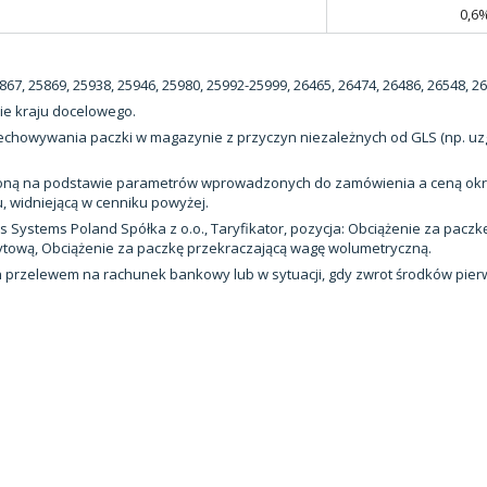
0,6
67, 25869, 25938, 25946, 25980, 25992-25999, 26465, 26474, 26486, 26548, 26
ie kraju docelowego.
zechowywania paczki w magazynie z przyczyn niezależnych od GLS (np. uz
liczoną na podstawie parametrów wprowadzonych do zamówienia a ceną o
, widniejącą w cenniku powyżej.
 Systems Poland Spółka z o.o., Taryfikator, pozycja: Obciążenie za paczk
tową, Obciążenie za paczkę przekraczającą wagę wolumetryczną.
 przelewem na rachunek bankowy lub w sytuacji, gdy zwrot środków pierwo