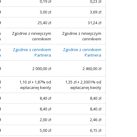
ł
0,19 zł
0,23 zł
ł
3,00 zł
3,69 zł
ł
25,40 zł
31,24 zł
m
Zgodnie z niniejszym
Zgodnie z niniejszym
m
cennikiem
cennikiem
m
Zgodnie z cennikiem
Zgodnie z cennikiem
a
Partnera
Partnera
ł
2 000,00 zł
2 460,00 zł
d
1,10 zł + 1,87% od
1,35 zł + 2,3001% od
y
wpłacanej kwoty
wpłacanej kwoty
ł
8,40 zł
8,40 zł
ł
8,40 zł
8,40 zł
ł
2,00 zł
2,46 zł
ł
5,00 zł
6,15 zł