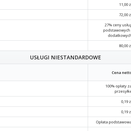
11,00 z
72,00 z
27% ceny usłu
podstawowych 
dodatkowyc
80,00 z
USŁUGI NIESTANDARDOWE
Cena nett
100% opłaty z
przesyłk
0,19 z
0,19 z
Opłata podstawow