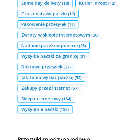
Same day delivery
Kurier InPost
(10)
(12)
Czas dostawy paczki
(17)
Pakowanie przesyłek
(17)
Zwroty w sklepie internetowym
(20)
Nadanie paczki w punkcie
(25)
Wysyłka paczki za granicę
(31)
Dostawa przesyłek
(32)
Jak tanio wysłać paczkę
(53)
Zakupy przez internet
(57)
Sklep internetowy
(154)
Wysyłanie paczki
(155)
Przesyłki międzynarodowe