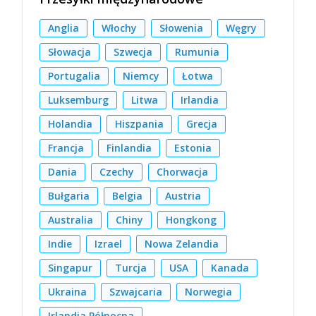
Anglia
Włochy
Słowenia
Węgry
Słowacja
Szwecja
Rumunia
Portugalia
Niemcy
Łotwa
Luksemburg
Litwa
Irlandia
Holandia
Hiszpania
Grecja
Francja
Finlandia
Estonia
Dania
Czechy
Chorwacja
Bułgaria
Belgia
Austria
Australia
Chiny
Hongkong
Indie
Izrael
Nowa Zelandia
Singapur
Turcja
USA
Kanada
Ukraina
Szwajcaria
Norwegia
Irlandia Północna