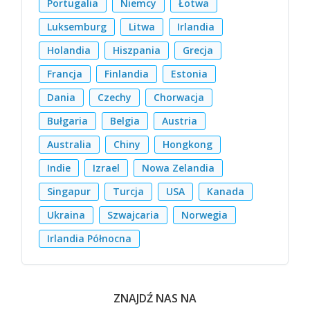
Portugalia
Niemcy
Łotwa
Luksemburg
Litwa
Irlandia
Holandia
Hiszpania
Grecja
Francja
Finlandia
Estonia
Dania
Czechy
Chorwacja
Bułgaria
Belgia
Austria
Australia
Chiny
Hongkong
Indie
Izrael
Nowa Zelandia
Singapur
Turcja
USA
Kanada
Ukraina
Szwajcaria
Norwegia
Irlandia Północna
ZNAJDŹ NAS NA