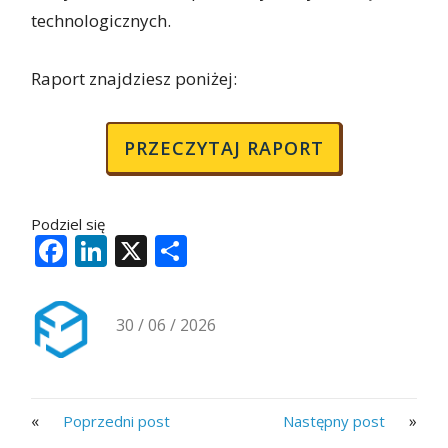
technologicznych.
Raport znajdziesz poniżej:
PRZECZYTAJ RAPORT
Podziel się
Facebook
LinkedIn
X
Share
30 / 06 / 2026
«
»
Poprzedni post
Następny post