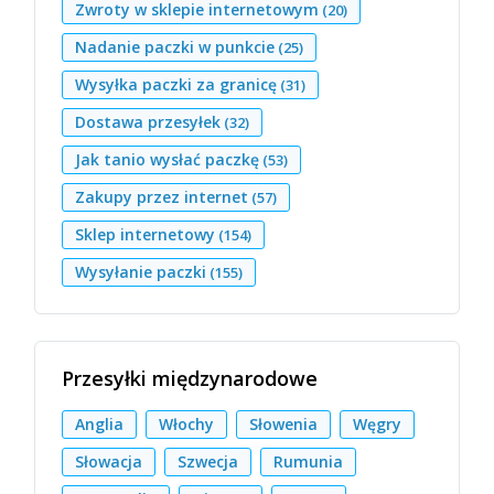
Zwroty w sklepie internetowym
(20)
Nadanie paczki w punkcie
(25)
Wysyłka paczki za granicę
(31)
Dostawa przesyłek
(32)
Jak tanio wysłać paczkę
(53)
Zakupy przez internet
(57)
Sklep internetowy
(154)
Wysyłanie paczki
(155)
Przesyłki międzynarodowe
Anglia
Włochy
Słowenia
Węgry
Słowacja
Szwecja
Rumunia