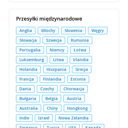
Przesyłki międzynarodowe
Anglia
Włochy
Słowenia
Węgry
Słowacja
Szwecja
Rumunia
Portugalia
Niemcy
Łotwa
Luksemburg
Litwa
Irlandia
Holandia
Hiszpania
Grecja
Francja
Finlandia
Estonia
Dania
Czechy
Chorwacja
Bułgaria
Belgia
Austria
Australia
Chiny
Hongkong
Indie
Izrael
Nowa Zelandia
Singapur
Turcja
USA
Kanada