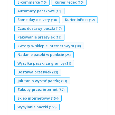
E-commerce
Kurier Fedex
(10)
(10)
Automaty paczkowe
(10)
Same day delivery
Kurier InPost
(10)
(12)
Czas dostawy paczki
(17)
Pakowanie przesyłek
(17)
Zwroty w sklepie internetowym
(20)
Nadanie paczki w punkcie
(25)
Wysyłka paczki za granicę
(31)
Dostawa przesyłek
(32)
Jak tanio wysłać paczkę
(53)
Zakupy przez internet
(57)
Sklep internetowy
(154)
Wysyłanie paczki
(155)