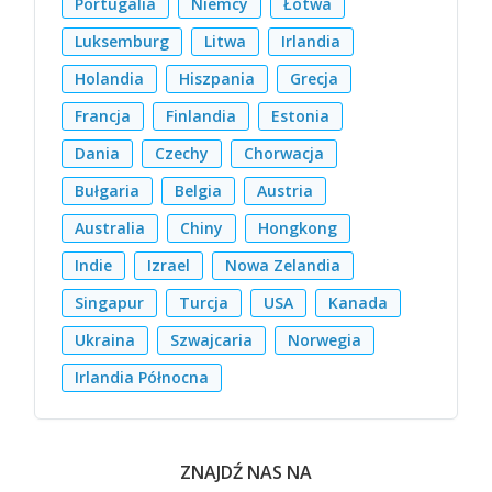
Portugalia
Niemcy
Łotwa
Luksemburg
Litwa
Irlandia
Holandia
Hiszpania
Grecja
Francja
Finlandia
Estonia
Dania
Czechy
Chorwacja
Bułgaria
Belgia
Austria
Australia
Chiny
Hongkong
Indie
Izrael
Nowa Zelandia
Singapur
Turcja
USA
Kanada
Ukraina
Szwajcaria
Norwegia
Irlandia Północna
ZNAJDŹ NAS NA