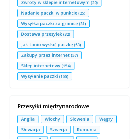
Zwroty w sklepie internetowym
(20)
Nadanie paczki w punkcie
(25)
Wysyłka paczki za granicę
(31)
Dostawa przesyłek
(32)
Jak tanio wysłać paczkę
(53)
Zakupy przez internet
(57)
Sklep internetowy
(154)
Wysyłanie paczki
(155)
Przesyłki międzynarodowe
Anglia
Włochy
Słowenia
Węgry
Słowacja
Szwecja
Rumunia