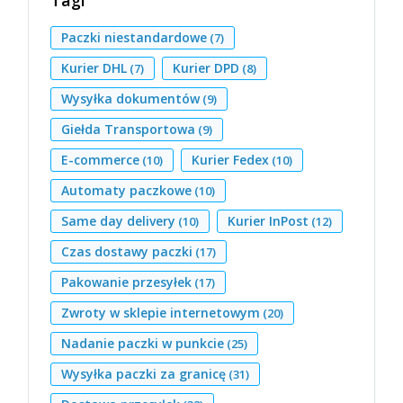
Tagi
Paczki niestandardowe
(7)
Kurier DHL
Kurier DPD
(7)
(8)
Wysyłka dokumentów
(9)
Giełda Transportowa
(9)
E-commerce
Kurier Fedex
(10)
(10)
Automaty paczkowe
(10)
Same day delivery
Kurier InPost
(10)
(12)
Czas dostawy paczki
(17)
Pakowanie przesyłek
(17)
Zwroty w sklepie internetowym
(20)
Nadanie paczki w punkcie
(25)
Wysyłka paczki za granicę
(31)