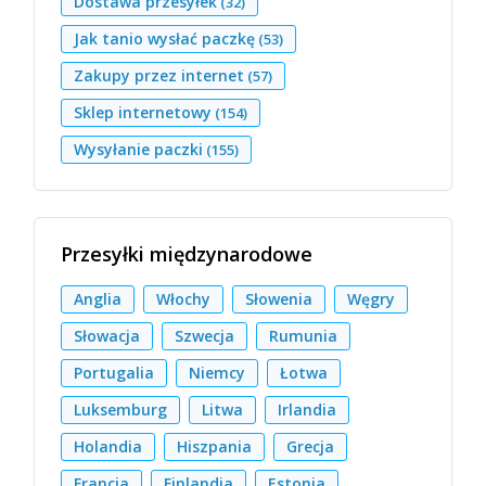
Dostawa przesyłek
(32)
Jak tanio wysłać paczkę
(53)
Zakupy przez internet
(57)
Sklep internetowy
(154)
Wysyłanie paczki
(155)
Przesyłki międzynarodowe
Anglia
Włochy
Słowenia
Węgry
Słowacja
Szwecja
Rumunia
Portugalia
Niemcy
Łotwa
Luksemburg
Litwa
Irlandia
Holandia
Hiszpania
Grecja
Francja
Finlandia
Estonia