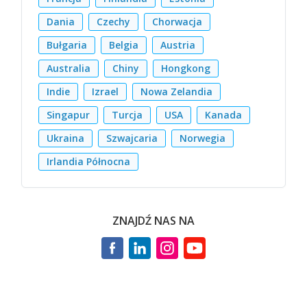
Dania
Czechy
Chorwacja
Bułgaria
Belgia
Austria
Australia
Chiny
Hongkong
Indie
Izrael
Nowa Zelandia
Singapur
Turcja
USA
Kanada
Ukraina
Szwajcaria
Norwegia
Irlandia Północna
ZNAJDŹ NAS NA