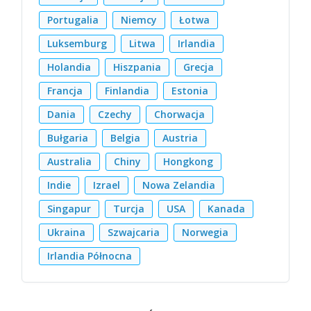
Portugalia
Niemcy
Łotwa
Luksemburg
Litwa
Irlandia
Holandia
Hiszpania
Grecja
Francja
Finlandia
Estonia
Dania
Czechy
Chorwacja
Bułgaria
Belgia
Austria
Australia
Chiny
Hongkong
Indie
Izrael
Nowa Zelandia
Singapur
Turcja
USA
Kanada
Ukraina
Szwajcaria
Norwegia
Irlandia Północna