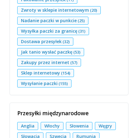
Zwroty w sklepie internetowym
(20)
Nadanie paczki w punkcie
(25)
Wysyłka paczki za granicę
(31)
Dostawa przesyłek
(32)
Jak tanio wysłać paczkę
(53)
Zakupy przez internet
(57)
Sklep internetowy
(154)
Wysyłanie paczki
(155)
Przesyłki międzynarodowe
Anglia
Włochy
Słowenia
Węgry
Słowacja
Szwecja
Rumunia