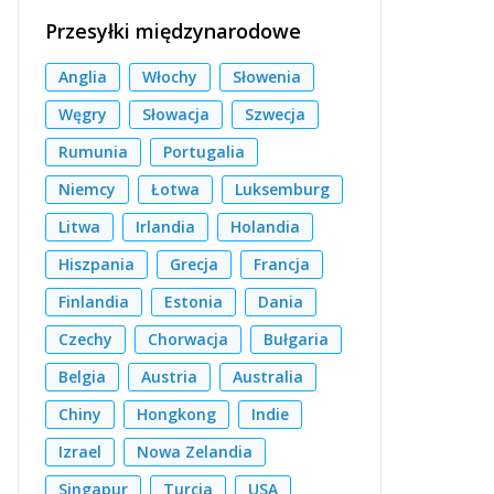
Przesyłki międzynarodowe
Anglia
Włochy
Słowenia
Węgry
Słowacja
Szwecja
Rumunia
Portugalia
Niemcy
Łotwa
Luksemburg
Litwa
Irlandia
Holandia
Hiszpania
Grecja
Francja
Finlandia
Estonia
Dania
Czechy
Chorwacja
Bułgaria
Belgia
Austria
Australia
Chiny
Hongkong
Indie
Izrael
Nowa Zelandia
Singapur
Turcja
USA