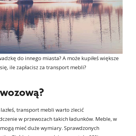
owadzkę do innego miasta? A może kupiłeś większe
ię, ile zapłacisz za transport mebli?
zewozową?
alazłeś, transport mebli warto zlecić
dczenie w przewozach takich ładunków. Meble, w
e i mogą mieć duże wymiary. Sprawdzonych