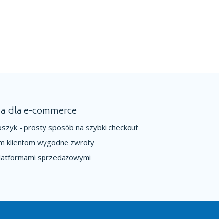
ia dla e-commerce
szyk - prosty sposób na szybki checkout
im klientom wygodne zwroty
platformami sprzedażowymi