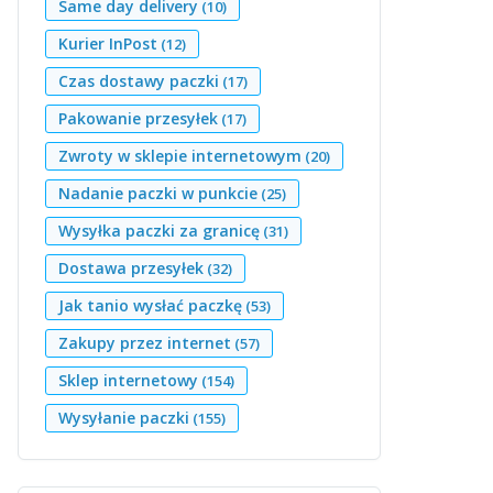
Same day delivery
(10)
Kurier InPost
(12)
Czas dostawy paczki
(17)
Pakowanie przesyłek
(17)
Zwroty w sklepie internetowym
(20)
Nadanie paczki w punkcie
(25)
Wysyłka paczki za granicę
(31)
Dostawa przesyłek
(32)
Jak tanio wysłać paczkę
(53)
Zakupy przez internet
(57)
Sklep internetowy
(154)
Wysyłanie paczki
(155)