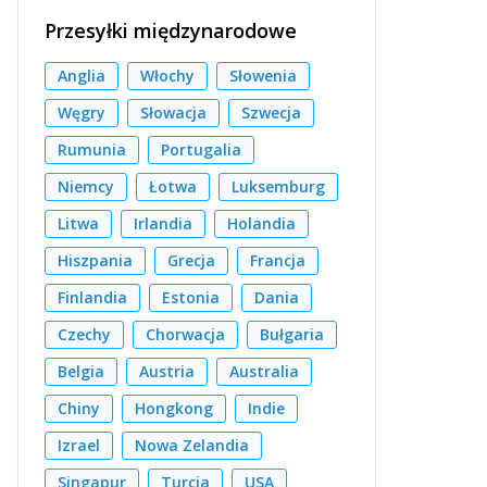
Przesyłki międzynarodowe
Anglia
Włochy
Słowenia
Węgry
Słowacja
Szwecja
Rumunia
Portugalia
Niemcy
Łotwa
Luksemburg
Litwa
Irlandia
Holandia
Hiszpania
Grecja
Francja
Finlandia
Estonia
Dania
Czechy
Chorwacja
Bułgaria
Belgia
Austria
Australia
Chiny
Hongkong
Indie
Izrael
Nowa Zelandia
Singapur
Turcja
USA