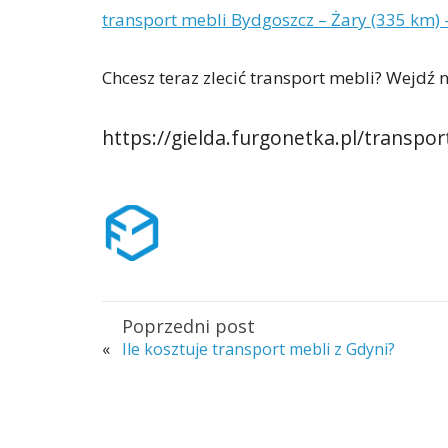
transport mebli Bydgoszcz – Żary (335 km) –
Chcesz teraz zlecić transport mebli? Wejdź n
https://gielda.furgonetka.pl/transpo
Poprzedni post
«
Ile kosztuje transport mebli z Gdyni?