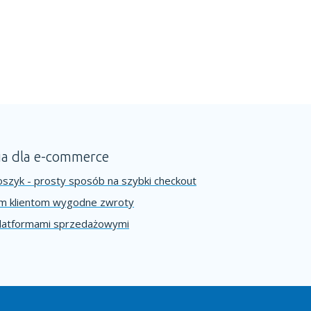
ia dla e-commerce
szyk - prosty sposób na szybki checkout
im klientom wygodne zwroty
platformami sprzedażowymi