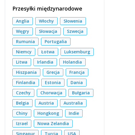
Przesyłki międzynarodowe
Anglia
Włochy
Słowenia
Węgry
Słowacja
Szwecja
Rumunia
Portugalia
Niemcy
Łotwa
Luksemburg
Litwa
Irlandia
Holandia
Hiszpania
Grecja
Francja
Finlandia
Estonia
Dania
Czechy
Chorwacja
Bułgaria
Belgia
Austria
Australia
Chiny
Hongkong
Indie
Izrael
Nowa Zelandia
Singapur
Turcja
USA