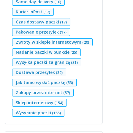
Same day delivery
(10)
Kurier InPost
(12)
Czas dostawy paczki
(17)
Pakowanie przesyłek
(17)
Zwroty w sklepie internetowym
(20)
Nadanie paczki w punkcie
(25)
Wysyłka paczki za granicę
(31)
Dostawa przesyłek
(32)
Jak tanio wysłać paczkę
(53)
Zakupy przez internet
(57)
Sklep internetowy
(154)
Wysyłanie paczki
(155)