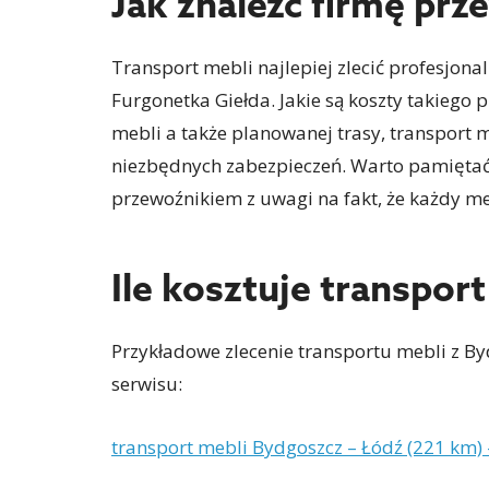
Jak znaleźć firmę pr
Transport mebli najlepiej zlecić profesjona
Furgonetka Giełda. Jakie są koszty takiego 
mebli a także planowanej trasy, transport 
niezbędnych zabezpieczeń. Warto pamiętać,
przewoźnikiem z uwagi na fakt, że każdy meb
Ile kosztuje transpor
Przykładowe zlecenie transportu mebli z B
serwisu:
transport mebli Bydgoszcz – Łódź (221 km) –