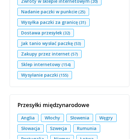
Zwroty w sklepie internetowym
(20)
Nadanie paczki w punkcie
(25)
Wysyłka paczki za granicę
(31)
Dostawa przesyłek
(32)
Jak tanio wysłać paczkę
(53)
Zakupy przez internet
(57)
Sklep internetowy
(154)
Wysyłanie paczki
(155)
Przesyłki międzynarodowe
Anglia
Włochy
Słowenia
Węgry
Słowacja
Szwecja
Rumunia
Portugalia
Niemcy
Łotwa