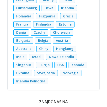
Luksemburg
Litwa
Irlandia
Holandia
Hiszpania
Grecja
Francja
Finlandia
Estonia
Dania
Czechy
Chorwacja
Bułgaria
Belgia
Austria
Australia
Chiny
Hongkong
Indie
Izrael
Nowa Zelandia
Singapur
Turcja
USA
Kanada
Ukraina
Szwajcaria
Norwegia
Irlandia Północna
ZNAJDŹ NAS NA