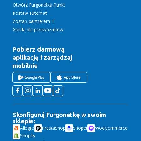
Otwórz Furgonetka Punkt
Postaw automat
Zostań partnerem IT
Giełda dla przewoźników
Pobierz darmową
aplikację
i zarządzaj
mobilnie
Skonfiguruj Furgonetkę w swoim
sklepie:
Allegro
PrestaShop
Shoper
WooCommerce
Shopify