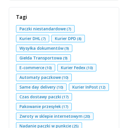
Tagi
Paczki niestandardowe
(7)
Kurier DHL
Kurier DPD
(7)
(8)
Wysyłka dokumentów
(9)
Giełda Transportowa
(9)
E-commerce
Kurier Fedex
(10)
(10)
Automaty paczkowe
(10)
Same day delivery
Kurier InPost
(10)
(12)
Czas dostawy paczki
(17)
Pakowanie przesyłek
(17)
Zwroty w sklepie internetowym
(20)
Nadanie paczki w punkcie
(25)