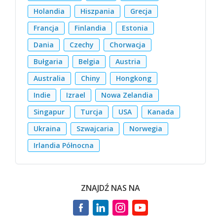
Holandia
Hiszpania
Grecja
Francja
Finlandia
Estonia
Dania
Czechy
Chorwacja
Bułgaria
Belgia
Austria
Australia
Chiny
Hongkong
Indie
Izrael
Nowa Zelandia
Singapur
Turcja
USA
Kanada
Ukraina
Szwajcaria
Norwegia
Irlandia Północna
ZNAJDŹ NAS NA