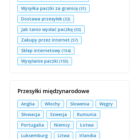
Wysyłka paczki za granicę
(31)
Dostawa przesyłek
(32)
Jak tanio wysłać paczkę
(53)
Zakupy przez internet
(57)
Sklep internetowy
(154)
Wysyłanie paczki
(155)
Przesyłki międzynarodowe
Anglia
Włochy
Słowenia
Węgry
Słowacja
Szwecja
Rumunia
Portugalia
Niemcy
Łotwa
Luksemburg
Litwa
Irlandia