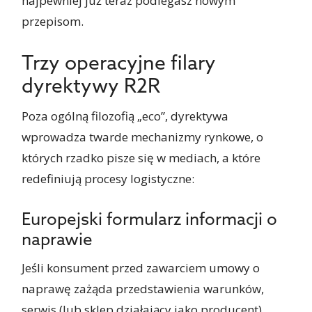
najpewniej już teraz podlegasz nowym
przepisom.
Trzy operacyjne filary
dyrektywy R2R
Poza ogólną filozofią „eco”, dyrektywa
wprowadza twarde mechanizmy rynkowe, o
których rzadko pisze się w mediach, a które
redefiniują procesy logistyczne:
Europejski formularz informacji o
naprawie
Jeśli konsument przed zawarciem umowy o
naprawę zażąda przedstawienia warunków,
serwis (lub sklep działający jako producent)