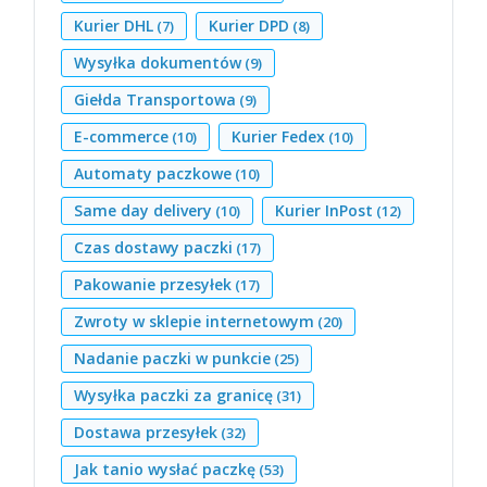
Kurier DHL
Kurier DPD
(7)
(8)
Wysyłka dokumentów
(9)
Giełda Transportowa
(9)
E-commerce
Kurier Fedex
(10)
(10)
Automaty paczkowe
(10)
Same day delivery
Kurier InPost
(10)
(12)
Czas dostawy paczki
(17)
Pakowanie przesyłek
(17)
Zwroty w sklepie internetowym
(20)
Nadanie paczki w punkcie
(25)
Wysyłka paczki za granicę
(31)
Dostawa przesyłek
(32)
Jak tanio wysłać paczkę
(53)