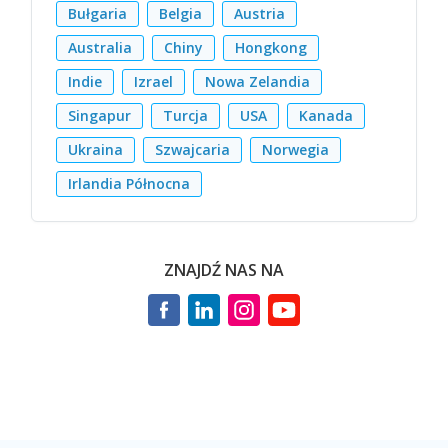
Bułgaria
Belgia
Austria
Australia
Chiny
Hongkong
Indie
Izrael
Nowa Zelandia
Singapur
Turcja
USA
Kanada
Ukraina
Szwajcaria
Norwegia
Irlandia Północna
ZNAJDŹ NAS NA