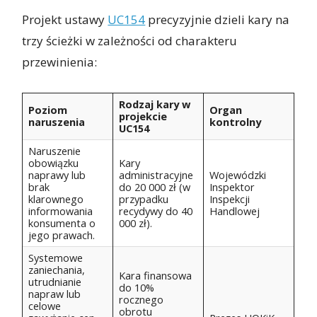
Projekt ustawy
UC154
precyzyjnie dzieli kary na
trzy ścieżki w zależności od charakteru
przewinienia:
Rodzaj kary w
Poziom
Organ
projekcie
naruszenia
kontrolny
UC154
Naruszenie
obowiązku
Kary
naprawy lub
administracyjne
Wojewódzki
brak
do 20 000 zł (w
Inspektor
klarownego
przypadku
Inspekcji
informowania
recydywy do 40
Handlowej
konsumenta o
000 zł).
jego prawach.
Systemowe
zaniechania,
Kara finansowa
utrudnianie
do 10%
napraw lub
rocznego
celowe
obrotu