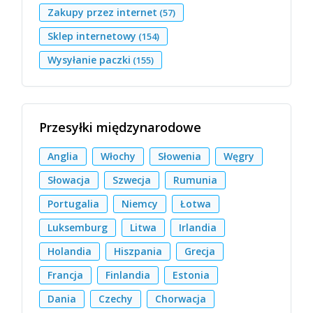
Zakupy przez internet
(57)
Sklep internetowy
(154)
Wysyłanie paczki
(155)
Przesyłki międzynarodowe
Anglia
Włochy
Słowenia
Węgry
Słowacja
Szwecja
Rumunia
Portugalia
Niemcy
Łotwa
Luksemburg
Litwa
Irlandia
Holandia
Hiszpania
Grecja
Francja
Finlandia
Estonia
Dania
Czechy
Chorwacja