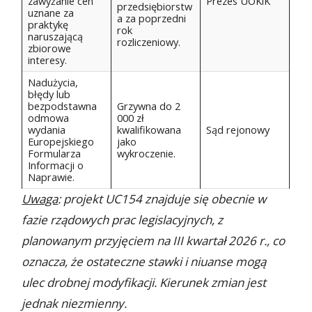
zawyżanie cen
Prezes UOKiK
przedsiębiorstw
uznane za
a za poprzedni
praktykę
rok
naruszającą
rozliczeniowy.
zbiorowe
interesy.
Nadużycia,
błędy lub
bezpodstawna
Grzywna do 2
odmowa
000 zł
wydania
kwalifikowana
Sąd rejonowy
Europejskiego
jako
Formularza
wykroczenie.
Informacji o
Naprawie.
Uwaga
: projekt UC154 znajduje się obecnie w
fazie rządowych prac legislacyjnych, z
planowanym przyjęciem na III kwartał 2026 r., co
oznacza, że ostateczne stawki i niuanse mogą
ulec drobnej modyfikacji. Kierunek zmian jest
jednak niezmienny.