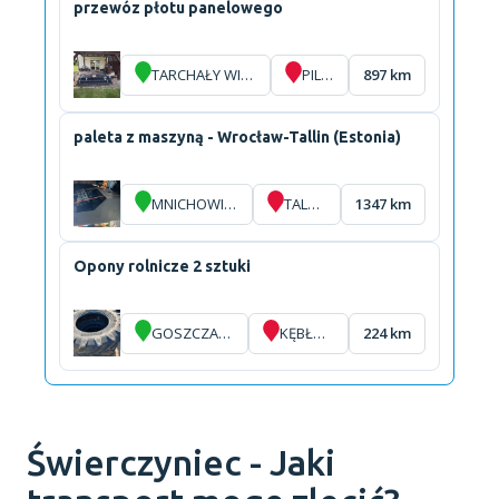
przewóz płotu panelowego
TARCHAŁY WIELKIE
PILLIG
897 km
paleta z maszyną - Wrocław-Tallin (Estonia)
MNICHOWICE
TALLIN
1347 km
Opony rolnicze 2 sztuki
GOSZCZANÓW
KĘBŁOWO
224 km
Świerczyniec - Jaki