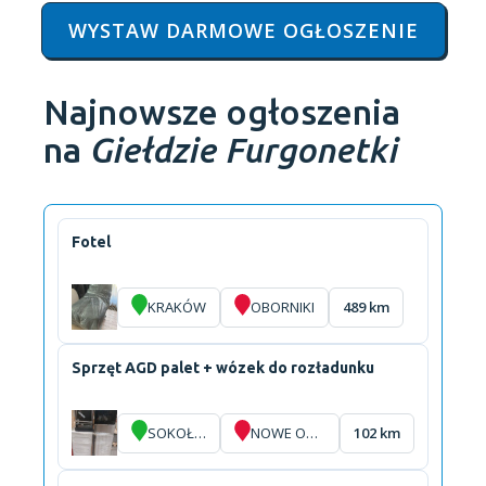
WYSTAW DARMOWE OGŁOSZENIE
Najnowsze ogłoszenia
na
Giełdzie Furgonetki
Fotel
KRAKÓW
OBORNIKI
489 km
Sprzęt AGD palet + wózek do rozładunku
SOKOŁÓW
NOWE OPOLE
102 km