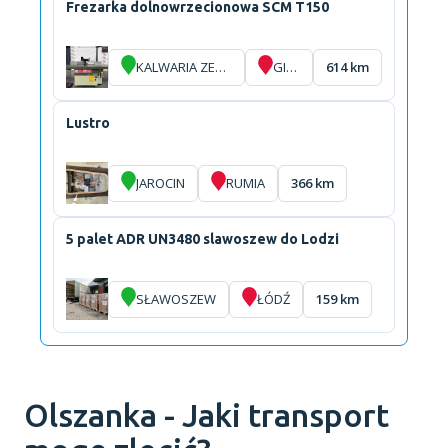
Frezarka dolnowrzecionowa SCM T150
KALWARIA ZEBRZYDOWSKA
GIŻYCKO
614 km
Lustro
JAROCIN
RUMIA
366 km
5 palet ADR UN3480 slawoszew do Lodzi
SŁAWOSZEW
ŁÓDŹ
159 km
Olszanka - Jaki transport