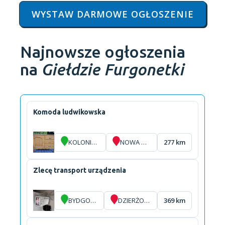
WYSTAW DARMOWE OGŁOSZENIE
Najnowsze ogłoszenia
na
Giełdzie Furgonetki
Komoda ludwikowska
KOLONIA BYCZYNA
NOWA WIEŚ UJSKA
277 km
Zlecę transport urządzenia
BYDGOSZCZ
DZIERŻONIÓW
369 km