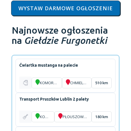
WYSTAW DARMOWE OGŁOSZENIE
Najnowsze ogłoszenia
na
Giełdzie Furgonetki
Ćwiartka mustanga na palecie
KOMORÓW
CHMIELÓW
510 km
Transport Pruszków Lublin 2 palety
KOMORÓW
PŁOUSZOWICE-KOLONIA
180 km