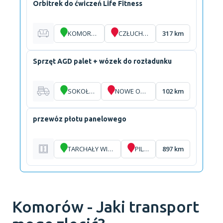
Orbitrek do ćwiczeń Life Fitness
KOMORÓW
CZŁUCHÓW
317 km
Sprzęt AGD palet + wózek do rozładunku
SOKOŁÓW
NOWE OPOLE
102 km
przewóz płotu panelowego
TARCHAŁY WIELKIE
PILLIG
897 km
Komorów - Jaki transport