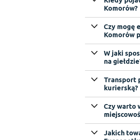
Komorów?
Czy mogę e
Komorów po
W jaki spo
na giełdzie
Transport 
kurierską?
Czy warto 
miejscowo
Jakich tow