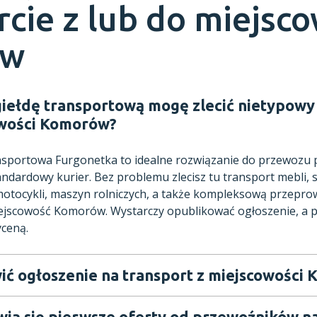
rcie z lub do miejsc
ów
giełdę transportową mogę zlecić nietypowy 
owości Komorów?
ansportowa Furgonetka to idealne rozwiązanie do przewozu
andardowy kurier. Bez problemu zlecisz tu transport mebli,
tocykli, maszyn rolniczych, a także kompleksową przeprow
ejscowość Komorów. Wystarczy opublikować ogłoszenie, a 
yceną.
ić ogłoszenie na transport z miejscowości
wią się pierwsze oferty od przewoźników na