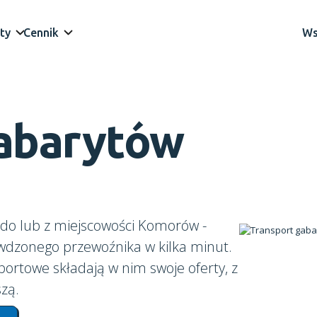
ty
Cennik
Ws
gabarytów
do lub z miejscowości Komorów -
awdzonego przewoźnika w kilka minut.
portowe składają w nim swoje oferty, z
zą.