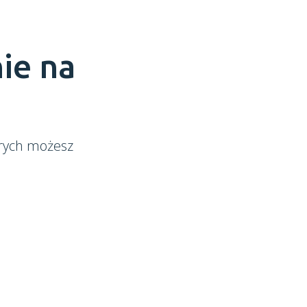
ie na
órych możesz