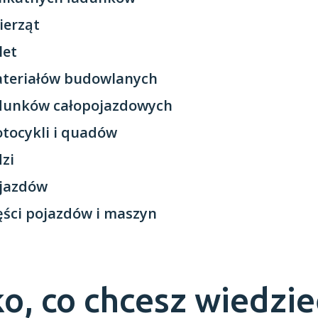
ierząt
let
ateriałów budowlanych
adunków całopojazdowych
tocykli i quadów
dzi
ojazdów
ęści pojazdów i maszyn
o, co chcesz wiedzie