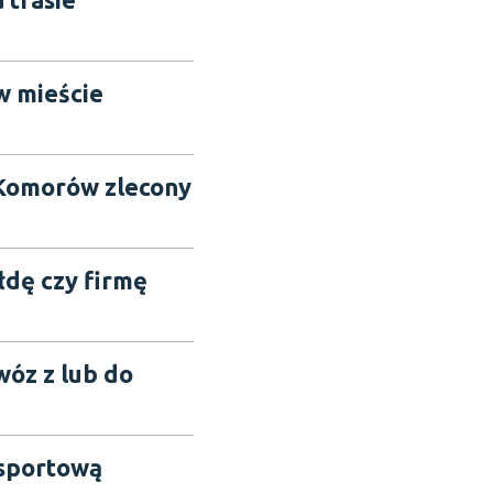
w mieście
i Komorów zlecony
łdę czy firmę
wóz z lub do
nsportową