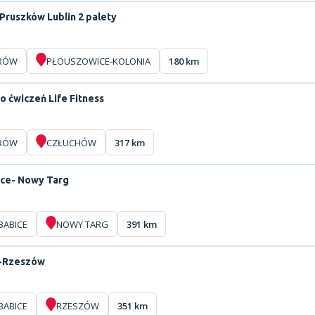
Pruszków Lublin 2 palety
RÓW
PŁOUSZOWICE-KOLONIA
180 km
o ćwiczeń Life Fitness
RÓW
CZŁUCHÓW
317 km
ice- Nowy Targ
BABICE
NOWY TARG
391 km
-Rzeszów
BABICE
RZESZÓW
351 km