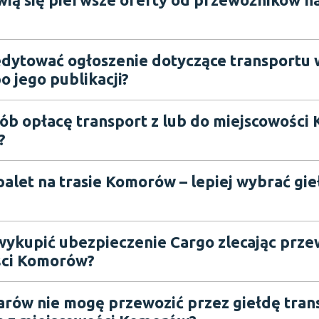
dytować ogłoszenie dotyczące transportu 
 jego publikacji?
sób opłacę transport z lub do miejscowośc
?
palet na trasie Komorów – lepiej wybrać gie
wykupić ubezpieczenie Cargo zlecając prze
ści Komorów?
arów nie mogę przewozić przez giełdę tra