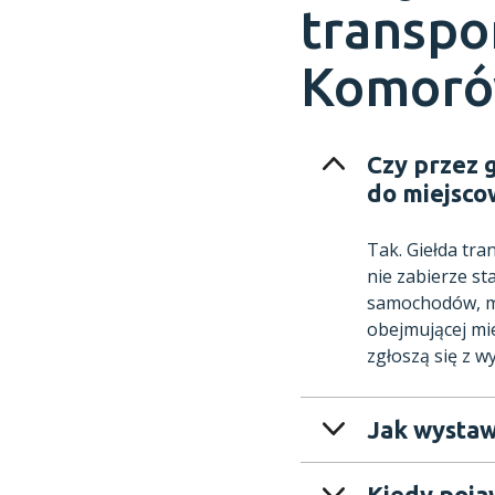
transpo
Komor
Czy przez 
do miejsc
Tak. Giełda tr
nie zabierze st
samochodów, mo
obejmującej mi
zgłoszą się z w
Jak wystaw
Kiedy poja