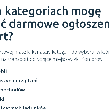
h kategoriach mogę
ć darmowe ogłoszen
rt?
rtowej
masz kilkanaście kategorii do wyboru, w kt
e na transport dotyczące miejscowości Komorów.
bli
szyn i urządzeń
amochodów
ki
likatnych ładunków