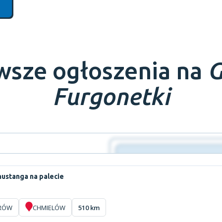
wsze ogłoszenia na
G
Furgonetki
ustanga na palecie
RÓW
CHMIELÓW
510 km