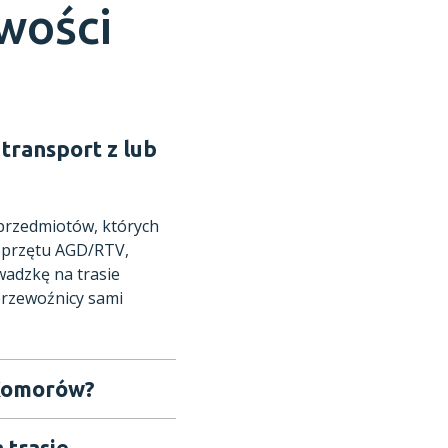
owości
transport z lub
 przedmiotów, których
 sprzętu AGD/RTV,
adzkę na trasie
przewoźnicy sami
 Komorów?
 trasie