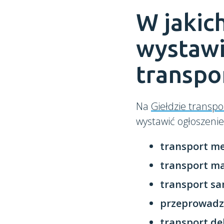
W jakic
wystawi
transpo
Na
Giełdzie transpo
wystawić ogłoszeni
transport me
transport ma
transport s
przeprowadz
transport de