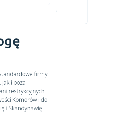
ogę
 standardowe firmy
, jak i poza
ni restrykcyjnych
wości Komorów i do
ię i Skandynawię.