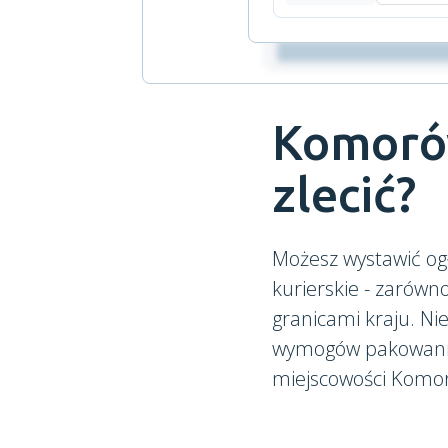
Komorów
zlecić?
Możesz wystawić og
kurierskie - zarówn
granicami kraju. N
wymogów pakowania.
miejscowości Komoró