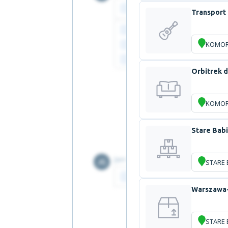
Transport 
KOMO
Orbitrek d
KOMO
Stare Bab
STARE 
Warszawa
STARE 