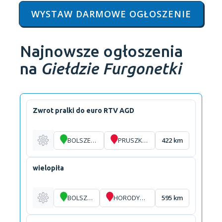
WYSTAW DARMOWE OGŁOSZENIE
Najnowsze ogłoszenia
na
Giełdzie Furgonetki
Zwrot pralki do euro RTV AGD
BOLSZEWO
PRUSZKÓW
422 km
wielopiła
BOLSZEWO
HORODYSZCZE
595 km