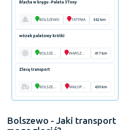
Blacha w kręgu -Paleta 3Tony
BOLSZEWO
TATYNIA
342 km
wózek paletowy krótki
BOLSZEWO
WARSZAWA
417 km
Zlecę transport
BOLSZEWO
MAŁOPOLE
430 km
Bolszewo - Jaki transport