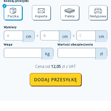
Rodzaj przesyłki
Paczka
Koperta
Paleta
Nietypowa
Wymiary
x
x
cm
cm
cm
Waga
Wartość ubezpieczenia
kg
zł
Cena od
12,05
zł z VAT
DODAJ PRZESYŁKĘ