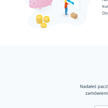
kur
Do
Nadałeś pac
zamówienie