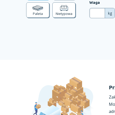
Waga
kg
Paleta
Nietypowa
Pr
Zak
Mo
ad