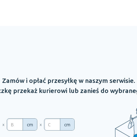
Zamów
i opłać
przesyłkę
w naszym
serwisie.
zkę przekaż kurierowi lub zanieś do wybrane
cm
cm
x
x