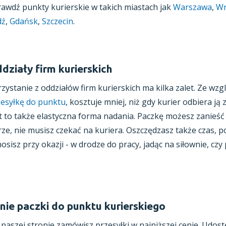
awdź punkty kurierskie w takich miastach jak
Warszawa
,
Wr
dź
,
Gdańsk
,
Szczecin
.
działy firm kurierskich
rzystanie
z oddziałów
firm kurierskich ma kilka zalet. Ze wzg
zesyłkę do punktu
, kosztuje mniej, niż gdy kurier odbiera ją
t to także elastyczna forma nadania. Paczkę możesz zanieść
ze, nie musisz czekać na kuriera. Oszczędzasz także czas, 
osisz przy okazji -
w drodze
do pracy, jadąc na siłownie, czy
nie paczki do punktu kurierskiego
naszej stronie zamówisz przesyłki
w najniższej
cenie. Udost