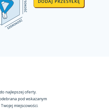
DODAJ PRZESYŁKĘ
o najlepszej oferty.
e odebrana pod wskazanym
 Twojej
miejscowości.