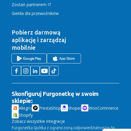
Zostań partnerem IT
Giełda dla przewoźników
Pobierz darmową
aplikację
i zarządzaj
mobilnie
Skonfiguruj Furgonetkę w swoim
sklepie:
Allegro
PrestaShop
Shoper
WooCommerce
Shopify
Zobacz wszystkie integracje
Furgonetka Spółka z ograniczoną odpowiedzialnością Sp.