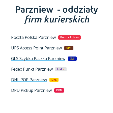
Parzniew -
oddziały
firm kurierskich
Poczta Polska
Parzniew
Poczta Polska
UPS Access Point
Parzniew
UPS
GLS Szybka Paczka
Parzniew
GLS
Fedex Punkt
Parzniew
Fed
Ex
DHL POP
Parzniew
DHL
DPD Pickup
Parzniew
DPD