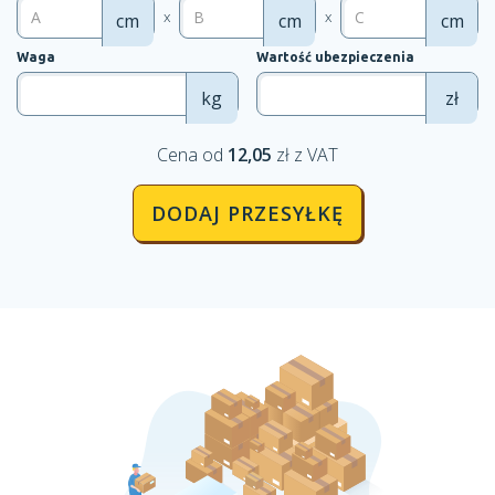
x
x
cm
cm
cm
Waga
Wartość ubezpieczenia
kg
zł
Cena od
12,05
zł z VAT
DODAJ PRZESYŁKĘ