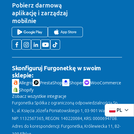
Pobierz darmową
aplikację
i zarządzaj
mobilnie
Skonfiguruj Furgonetkę w swoim
sklepie:
Allegro
PrestaShop
Shoper
WooCommerce
Shopify
Zobacz wszystkie integracje
Furgonetka Spółka z ograniczoną odpowiedzialnością Sp.
PL
k., al. Księcia Józefa Poniatowskiego 1, 03-901 Warszawa,
NIP: 1132567365, REGON: 140220084, KRS: 0000694708.
Adres do korespondencji: Furgonetka, Królewiecka 11, 82-