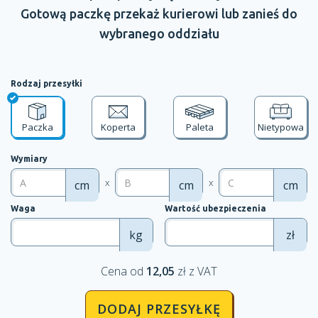
Gotową paczkę przekaż kurierowi lub zanieś do
wybranego oddziału
Rodzaj przesyłki
Paczka
Koperta
Paleta
Nietypowa
Wymiary
x
x
cm
cm
cm
Waga
Wartość ubezpieczenia
kg
zł
Cena od
12,05
zł z VAT
DODAJ PRZESYŁKĘ