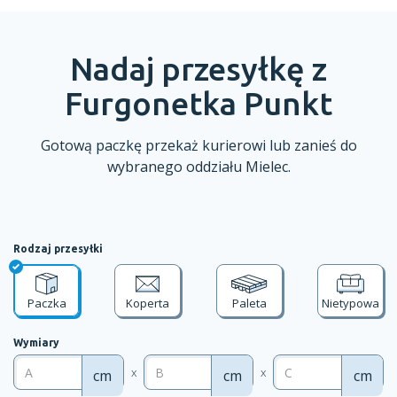
Nadaj przesyłkę z
Furgonetka Punkt
Gotową paczkę przekaż kurierowi lub zanieś do
wybranego oddziału
Mielec.
Rodzaj przesyłki
Paczka
Koperta
Paleta
Nietypowa
Wymiary
x
x
cm
cm
cm