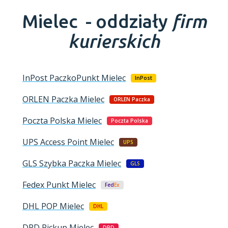
Mielec -
oddziały
firm
kurierskich
InPost PaczkoPunkt
Mielec
InPost
ORLEN Paczka
Mielec
ORLEN Paczka
Poczta Polska
Mielec
Poczta Polska
UPS Access Point
Mielec
UPS
GLS Szybka Paczka
Mielec
GLS
Fedex Punkt
Mielec
Fed
Ex
DHL POP
Mielec
DHL
DPD Pickup
Mielec
DPD