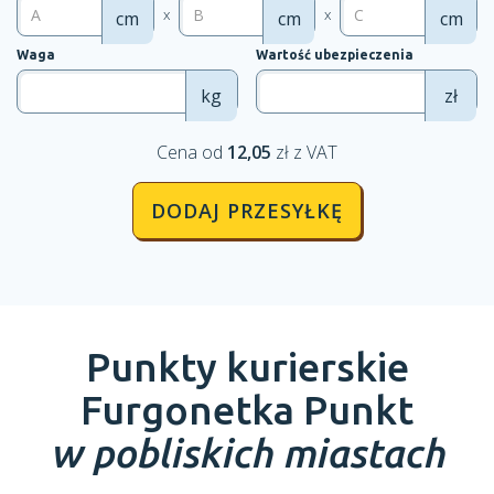
x
x
cm
cm
cm
Waga
Wartość ubezpieczenia
kg
zł
Cena od
12,05
zł z VAT
DODAJ PRZESYŁKĘ
Punkty kurierskie
Furgonetka Punkt
w pobliskich miastach