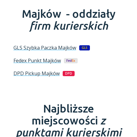
Majków -
oddziały
firm kurierskich
GLS Szybka Paczka
Majków
GLS
Fedex Punkt
Majków
Fed
Ex
DPD Pickup
Majków
DPD
Najbliższe
miejscowości
z
punktami kurierskimi