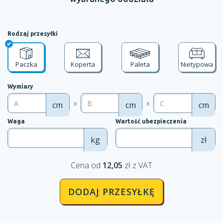
Rodzaj przesyłki
Paczka
Koperta
Paleta
Nietypowa
Wymiary
x
x
cm
cm
cm
Waga
Wartość ubezpieczenia
kg
zł
Cena od
12,05
zł z VAT
DODAJ PRZESYŁKĘ