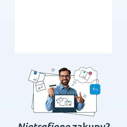
Nietrafione
zakupy?