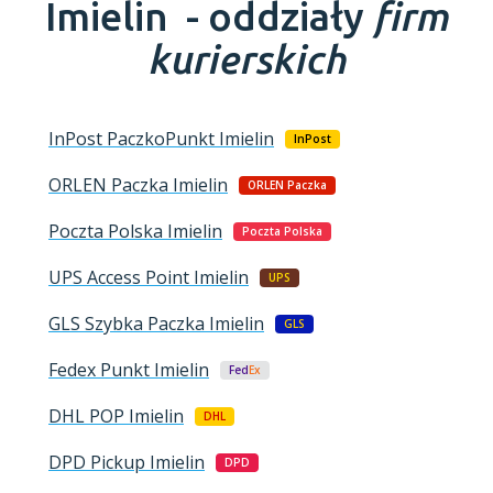
Imielin -
oddziały
firm
kurierskich
InPost PaczkoPunkt
Imielin
InPost
ORLEN Paczka
Imielin
ORLEN Paczka
Poczta Polska
Imielin
Poczta Polska
UPS Access Point
Imielin
UPS
GLS Szybka Paczka
Imielin
GLS
Fedex Punkt
Imielin
Fed
Ex
DHL POP
Imielin
DHL
DPD Pickup
Imielin
DPD