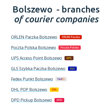
Bolszewo -
branches
of courier companies
ORLEN Paczka
Bolszewo
ORLEN Paczka
Poczta Polska
Bolszewo
Poczta Polska
UPS Access Point
Bolszewo
UPS
GLS Szybka Paczka
Bolszewo
GLS
Fedex Punkt
Bolszewo
Fed
Ex
DHL POP
Bolszewo
DHL
DPD Pickup
Bolszewo
DPD