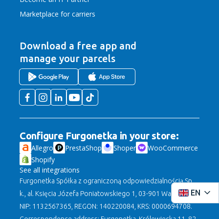
Marketplace for carriers
Download a free app
and
manage your parcels
Configure Furgonetka in your store:
Allegro
PrestaShop
Shoper
WooCommerce
Shopify
See all integrations
Furgonetka Spółka z ograniczoną odpowiedzialnością Sp.
EN
k., al. Księcia Józefa Poniatowskiego 1, 03-901 Warszawa,
NIP: 1132567365, REGON: 140220084, KRS: 0000694708.