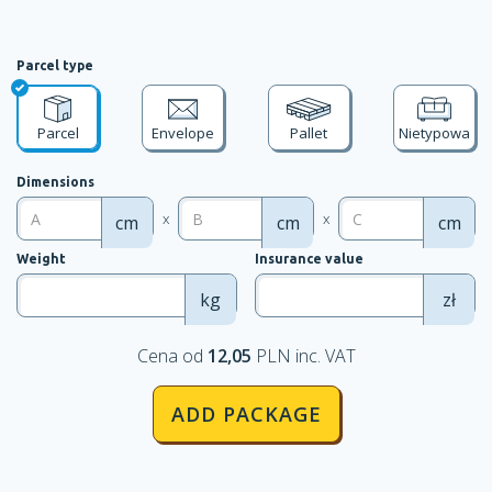
Parcel type
Parcel
Envelope
Pallet
Nietypowa
Dimensions
x
x
cm
cm
cm
Weight
Insurance value
kg
zł
Cena od
12,05
PLN inc. VAT
ADD PACKAGE