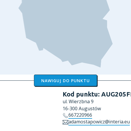
NAWIGUJ DO PUNKTU
Kod punktu:
AUG205F
ul.
Wierzbna 9
16-300
Augustów
667220966
adamostapowicz@interia.eu