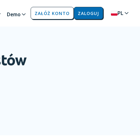
ZAŁÓŻ KONTO
ZALOGUJ
PL
Demo
stów