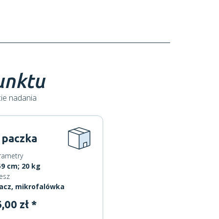
punktu
cie nadania
 paczka
rametry
9 cm; 20 kg
esz
acz, mikrofalówka
,00 zł *