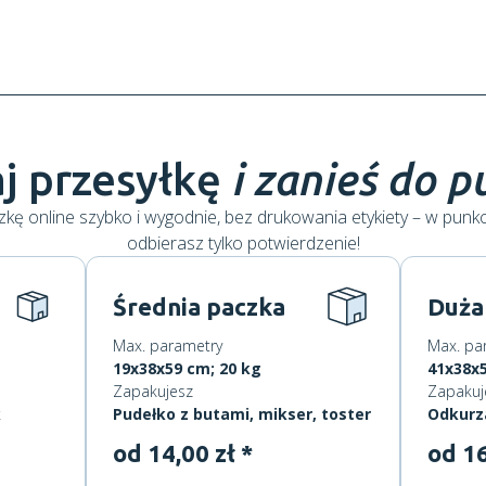
j przesyłkę
i zanieś do 
kę online szybko i wygodnie, bez drukowania etykiety – w punk
odbierasz tylko potwierdzenie!
Średnia paczka
Duża
Max. parametry
Max. pa
19x38x59 cm; 20 kg
41x38x5
Zapakujesz
Zapakuj
k
Pudełko z butami, mikser, toster
Odkurz
od 14,00 zł *
od 16