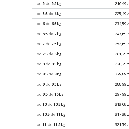
od
5
do
5.5
kg
216,49 z
od
5.5
do
6
kg
225,49 z
od
6
do
6.5
kg
234,59 z
od
6.5
do
7
kg
243,69 z
od
7
do
7.5
kg
252,69 z
od
7.5
do
8
kg
261,79 z
od
8
do
8.5
kg
270,79 z
od
8.5
do
9
kg
279,89 z
od
9
do
9.5
kg
288,99 z
od
9.5
do
10
kg
297,99 z
od
10
do
10.5
kg
313,09 z
od
10.5
do
11
kg
317,39 z
od
11
do
11.5
kg
321,59 z