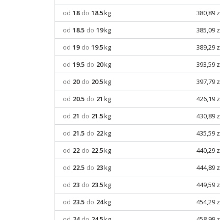
od
18
do
18.5
kg
380,89 z
od
18.5
do
19
kg
385,09 z
od
19
do
19.5
kg
389,29 z
od
19.5
do
20
kg
393,59 z
od
20
do
20.5
kg
397,79 z
od
20.5
do
21
kg
426,19 z
od
21
do
21.5
kg
430,89 z
od
21.5
do
22
kg
435,59 z
od
22
do
22.5
kg
440,29 z
od
22.5
do
23
kg
444,89 z
od
23
do
23.5
kg
449,59 z
od
23.5
do
24
kg
454,29 z
od
24
do
24.5
kg
458,99 z