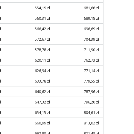
ł
554,19 zł
681,66 zł
ł
560,31 zł
689,18 zł
ł
566,42 zł
696,69 zł
ł
572,67 zł
704,39 zł
ł
578,78 zł
711,90 zł
ł
620,11 zł
762,73 zł
ł
626,94 zł
771,14 zł
ł
633,78 zł
779,55 zł
ł
640,62 zł
787,96 zł
ł
647,32 zł
796,20 zł
ł
654,15 zł
804,61 zł
ł
660,99 zł
813,02 zł
ł
667,83 zł
821,43 zł