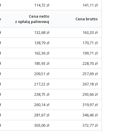
ł
114,72 zł
141,11 zł
Cena netto
o
Cena brutto
z opłatą paliwową
ł
132,68 zł
163,20 zł
ł
138,79 zł
170,71 zł
ł
162,36 zł
199,71 zł
ł
185,93 zł
228,70 zł
ł
209,51 zł
257,69 zł
ł
217,22 zł
267,18 zł
ł
238,75 zł
293,66 zł
ł
260,14 zł
319,97 zł
ł
281,67 zł
346,46 zł
ł
303,06 zł
372,77 zł