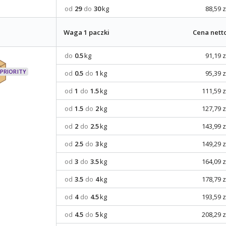
od
29
do
30
kg
88,59 z
Waga 1 paczki
Cena nett
do
0.5
kg
91,19 z
od
0.5
do
1
kg
95,39 z
od
1
do
1.5
kg
111,59 z
od
1.5
do
2
kg
127,79 z
od
2
do
2.5
kg
143,99 z
od
2.5
do
3
kg
149,29 z
od
3
do
3.5
kg
164,09 z
od
3.5
do
4
kg
178,79 z
od
4
do
4.5
kg
193,59 z
od
4.5
do
5
kg
208,29 z