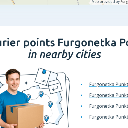
rier points Furgonetka P
in nearby cities
Furgonetka Punk
Furgonetka Punk
Furgonetka Punk
Furgonetka Punk