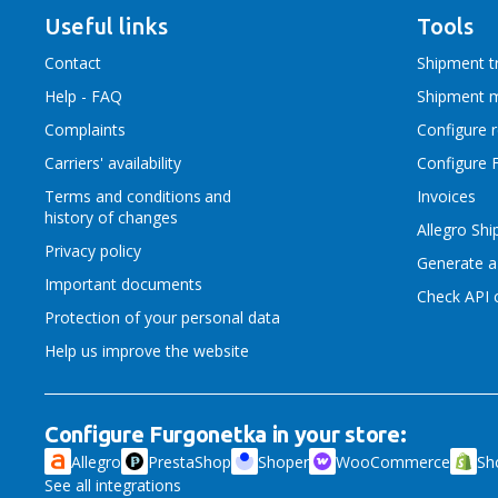
Useful links
Tools
Contact
Shipment t
Help - FAQ
Shipment 
Complaints
Configure 
Carriers' availability
Configure 
Terms and conditions
and
Invoices
history of changes
Allegro Sh
Privacy policy
Generate a
Important documents
Check API c
Protection of your personal data
Help us improve the website
Configure Furgonetka in your store:
Allegro
PrestaShop
Shoper
WooCommerce
Sh
See all integrations