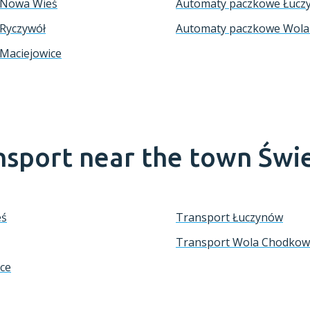
 Nowa Wieś
Automaty paczkowe Łucz
Ryczywół
Automaty paczkowe Wol
Maciejowice
nsport near the town
Świ
eś
Transport Łuczynów
Transport Wola Chodko
ice