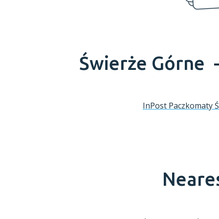
Świerże Górne 
InPost Paczkomaty
Ś
Neares