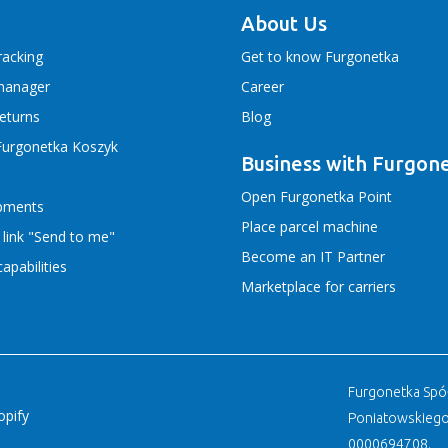
About Us
racking
Get to know Furgonetka
manager
Career
returns
Blog
Furgonetka Koszyk
Business with Furgon
Open Furgonetka Point
ipments
Place parcel machine
 link "Send to me"
Become an IT Partner
apabilities
Marketplace for carriers
Furgonetka Spółk
opify
Poniatowskiego
0000694708.