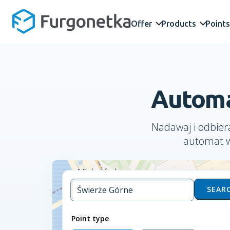
Offer
Products
Points
Automa
Nadawaj i odbiera
automat w