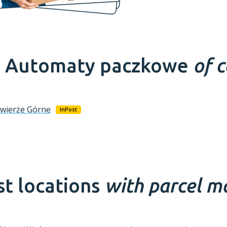
-
Automaty paczkowe
of 
wierże Górne
InPost
t locations
with parcel m