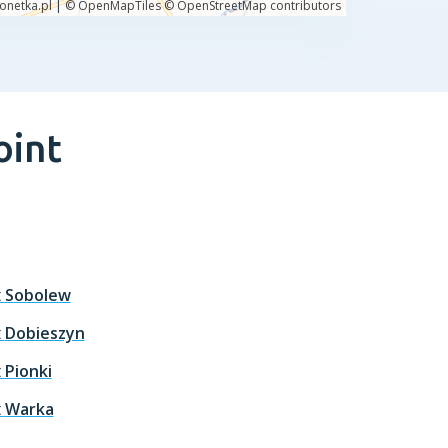
oint
t
Sobolew
t
Dobieszyn
t
Pionki
t
Warka