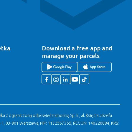
etka
Download a free app
and
manage your parcels
a z ograniczoną odpowiedzialnością Sp. k., al. Księcia Józefa
 1, 03-901 Warszawa, NIP: 1132567365, REGON: 140220084, KRS: