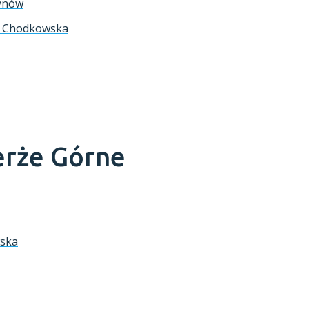
ynów
a Chodkowska
erże Górne
wska