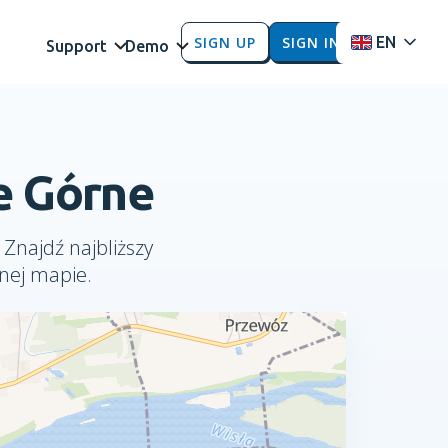
SIGN UP
SIGN IN
EN
Support
Demo
e Górne
 Znajdź najbliższy
nej mapie.