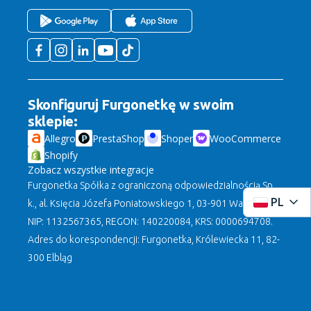
Skonfiguruj Furgonetkę w swoim
sklepie:
Allegro
PrestaShop
Shoper
WooCommerce
Shopify
Zobacz wszystkie integracje
Furgonetka Spółka z ograniczoną odpowiedzialnością Sp.
PL
k., al. Księcia Józefa Poniatowskiego 1, 03-901 Warszawa,
NIP: 1132567365, REGON: 140220084, KRS: 0000694708.
Adres do korespondencji: Furgonetka, Królewiecka 11, 82-
300 Elbląg