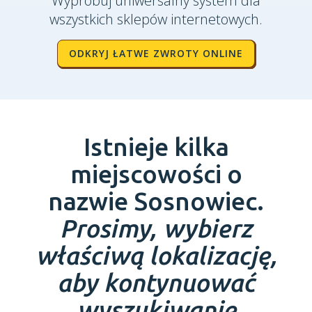
Wypróbuj uniwersalny system dla
wszystkich sklepów internetowych.
ODKRYJ ŁATWE ZWROTY ONLINE
Istnieje kilka
miejscowości o
nazwie Sosnowiec.
Prosimy, wybierz
właściwą lokalizację,
aby kontynuować
wyszukiwanie