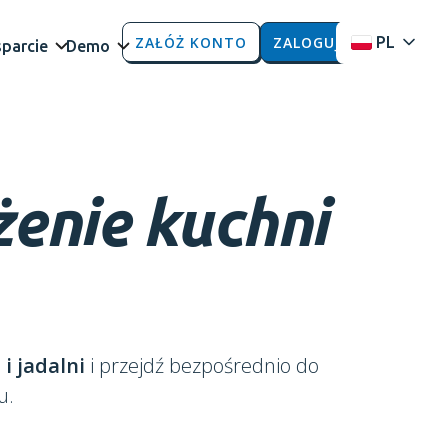
ZAŁÓŻ KONTO
ZALOGUJ
PL
parcie
Demo
enie kuchni
i jadalni
i przejdź bezpośrednio do
u.